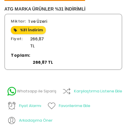
ATG MARKA ÜRÜNLER %31 İNDİRİMLİ
Miktar:
1 ve Üzeri
%31
İndirim
Fiyat:
266,87
TL
Toplam:
266,87 TL
Whatsapp ile Sipariş
Karşılaştırma Listene Ekle
Fiyat Alarmı
Favorilerime Ekle
Arkadaşıma Öner