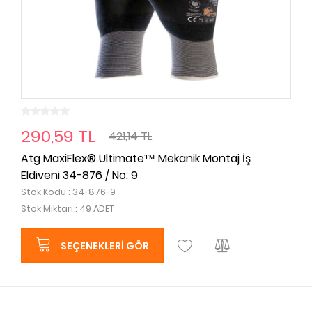
290,59 TL
421,14 TL
Atg MaxiFlex® Ultimate™ Mekanik Montaj İş
Eldiveni 34-876 / No: 9
Stok Kodu : 34-876-9
Stok Miktarı : 49 ADET
SEÇENEKLERI GÖR