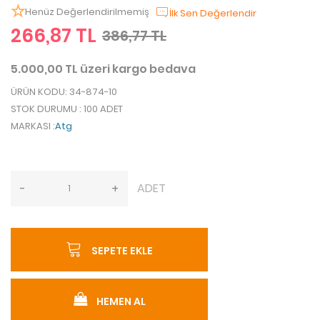
Henüz Değerlendirilmemiş
İlk Sen Değerlendir
266,87 TL
386,77 TL
5.000,00 TL üzeri kargo bedava
ÜRÜN KODU
: 34-874-10
STOK DURUMU
: 100 ADET
MARKASI
:
Atg
ADET
-
+
SEPETE EKLE
HEMEN AL