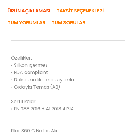
ÜRÜN AÇIKLAMASI
TAKSIT SEÇENEKLERI
TÜM YORUMLAR
TÜM SORULAR
Özellikler:
• Silikon içermez
• FDA compliant
• Dokunmatik ekran uyumlu
• Gıdayla Temas (AB)
Sertifikalar:
• EN 388:2016 + A1:2018:4131A
Eller 360 C Nefes Alir