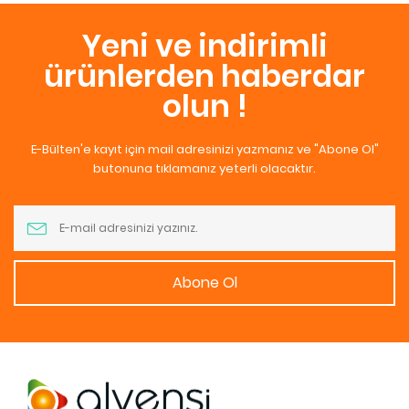
Yeni ve indirimli
ürünlerden haberdar
olun !
E-Bülten'e kayıt için mail adresinizi yazmanız ve "Abone Ol"
butonuna tıklamanız yeterli olacaktır.
Abone Ol