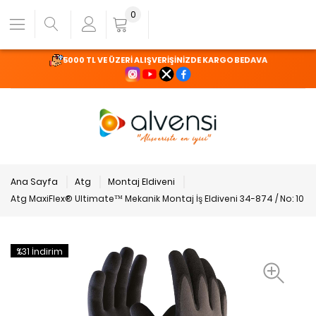
0
5000 TL VE ÜZERİ ALIŞVERİŞİNİZDE KARGO BEDAVA
Ana Sayfa
Atg
Montaj Eldiveni
Atg MaxiFlex® Ultimate™ Mekanik Montaj İş Eldiveni 34-874 / No: 10
%31 İndirim