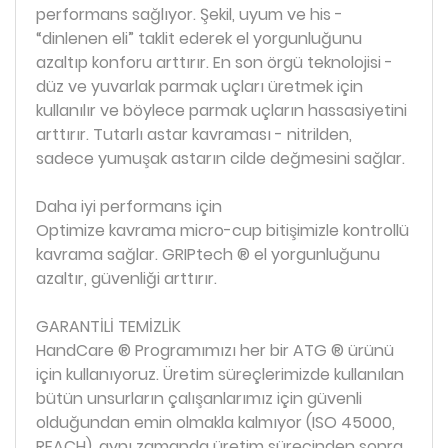
performans sağlıyor. Şekil, uyum ve his -
“dinlenen eli” taklit ederek el yorgunluğunu
azaltıp konforu arttırır. En son örgü teknolojisi -
düz ve yuvarlak parmak uçları üretmek için
kullanılır ve böylece parmak uçların hassasiyetini
arttırır. Tutarlı astar kavraması - nitrilden,
sadece yumuşak astarın cilde değmesini sağlar.
Daha iyi performans için
Optimize kavrama micro-cup bitişimizle kontrollü
kavrama sağlar. GRIPtech ® el yorgunluğunu
azaltır, güvenliği arttırır.
GARANTİLİ TEMİZLİK
HandCare ® Programımızı her bir ATG ® ürünü
için kullanıyoruz. Üretim süreçlerimizde kullanılan
bütün unsurların çalışanlarımız için güvenli
olduğundan emin olmakla kalmıyor (ISO 45000,
REACH), aynı zamanda üretim sürecinden sonra