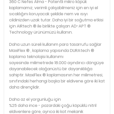
360 C Nefes Alma - Patentli mikro köpük
kaplamamız, verimli çalışabilmeniz için en iyi el
sıcaklığını koruyacak şekilde nem ve ısıyı
cildinizden uzak tutar. Daha iyi bir soğutma etkisi
için AIRtech ® ile birlikte çalışan AD-APT ®
Technology ürünümüzü kullanın.
Daha uzun süreli kullanım para tasarrufu sağlar
MaxiFlex ® , kaplama yapısında DURAtech ®
kaplama teknolojisi kullanımı
sayesinde milimetrede 18.000 aşındırıcı döngüye
dayanabilecek olağanüstü bir dayanıklılığa
sahiptir. MaxiFlex ® kaplamasının her milimetresi,
sınıfındaki herhangi başka bir eldivene göre iki kat
daha dirençlidir.
Daha az el yorgunluğu için
%25 daha ince - pazardaki çoğu köpüklü nitril
eldivenlere göre, ayrıca iki kat mekanik