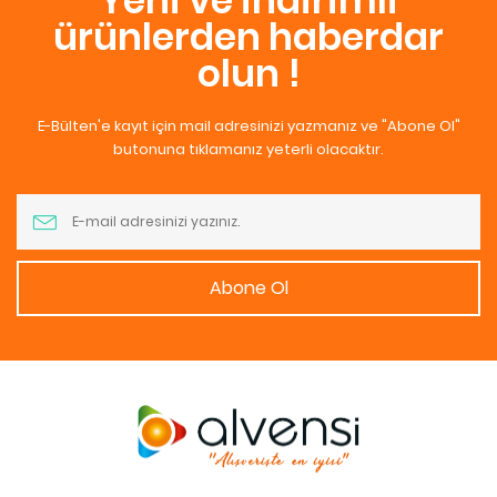
Yeni ve indirimli
ürünlerden haberdar
olun !
E-Bülten'e kayıt için mail adresinizi yazmanız ve "Abone Ol"
butonuna tıklamanız yeterli olacaktır.
Abone Ol