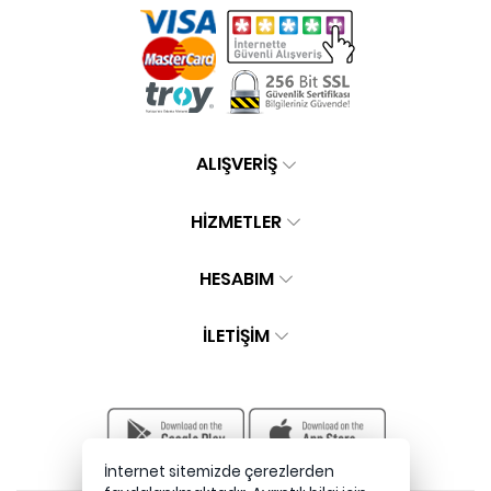
ALIŞVERİŞ
HİZMETLER
HESABIM
İLETIŞIM
İnternet sitemizde çerezlerden