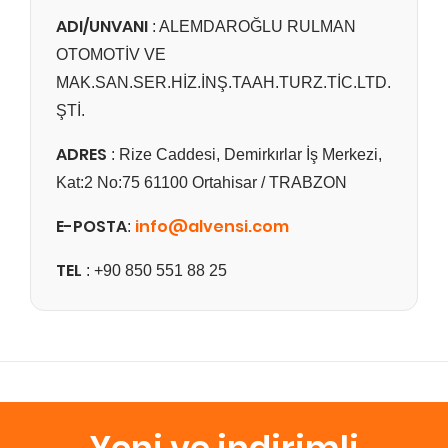
ADI/UNVANI
: ALEMDAROĞLU RULMAN
OTOMOTİV VE
MAK.SAN.SER.HİZ.İNŞ.TAAH.TURZ.TİC.LTD.
ŞTİ.
ADRES
: Rize Caddesi, Demirkırlar İş Merkezi,
Kat:2 No:75 61100 Ortahisar / TRABZON
E-POSTA
info@alvensi.com
:
TEL
: +90 850 551 88 25