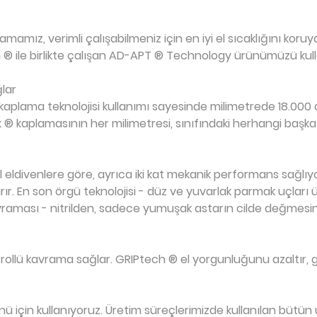
amız, verimli çalışabilmeniz için en iyi el sıcaklığını koruy
ch ® ile birlikte çalışan AD-APT ® Technology ürünümüzü kull
lar
aplama teknolojisi kullanımı sayesinde milimetrede 18.000
x ® kaplamasının her milimetresi, sınıfındaki herhangi başka b
eldivenlere göre, ayrıca iki kat mekanik performans sağlıyor. 
ır. En son örgü teknolojisi - düz ve yuvarlak parmak uçları 
kavraması - nitrilden, sadece yumuşak astarın cilde değmesin
llü kavrama sağlar. GRIPtech ® el yorgunluğunu azaltır, güv
için kullanıyoruz. Üretim süreçlerimizde kullanılan bütün un