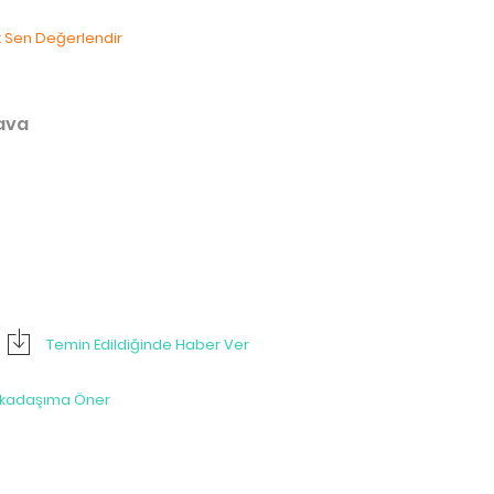
lk Sen Değerlendir
dava
Temin Edildiğinde Haber Ver
rkadaşıma Öner