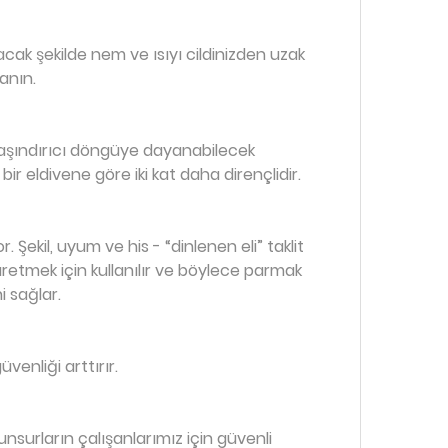
acak şekilde nem ve ısıyı cildinizden uzak
anın.
 aşındırıcı döngüye dayanabilecek
ir eldivene göre iki kat daha dirençlidir.
Şekil, uyum ve his - “dinlenen eli” taklit
üretmek için kullanılır ve böylece parmak
i sağlar.
enliği arttırır.
surların çalışanlarımız için güvenli