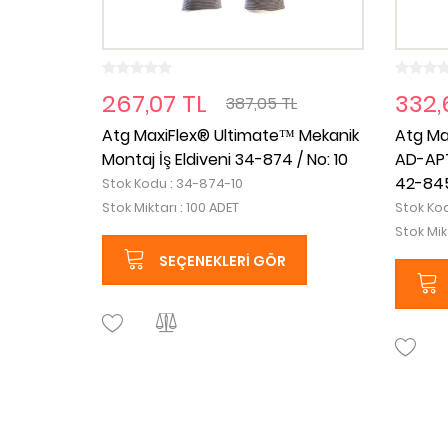
267,07 TL
332,
387,05 TL
Atg MaxiFlex® Ultimate™ Mekanik
Atg Ma
Montaj İş Eldiveni 34-874 / No: 10
AD-APT
42-845 
Stok Kodu : 34-874-10
Stok Miktarı : 100 ADET
Stok Ko
Stok Mikt
SEÇENEKLERI GÖR