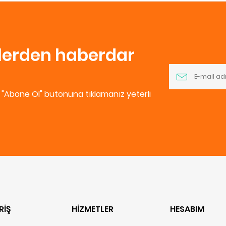
nlerden haberdar
e "Abone Ol" butonuna tıklamanız yeterli
RİŞ
HİZMETLER
HESABIM