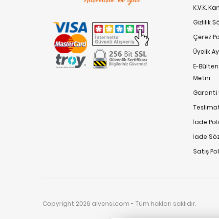
K.V.K. K
Gizlilik 
Çerez Pol
Üyelik A
E-Bülte
Metni
Garanti 
Teslimat
İade Poli
İade Sö
Satış Po
Copyright 2026 alvensi.com - Tüm hakları saklıdır.