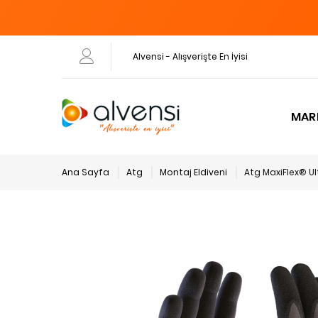
Alvensi - Alışverişte En İyisi
MAR
Ana Sayfa
Atg
Montaj Eldiveni
Atg MaxiFlex® Ul