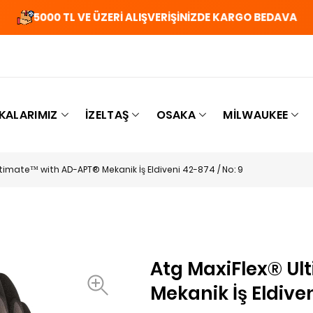
5000 TL VE ÜZERİ ALIŞVERİŞİNİZDE KARGO BEDAVA
KALARIMIZ
İZELTAŞ
OSAKA
MILWAUKEE
timate™ with AD-APT® Mekanik İş Eldiveni 42-874 / No: 9
Atg MaxiFlex® U
Mekanik İş Eldiven