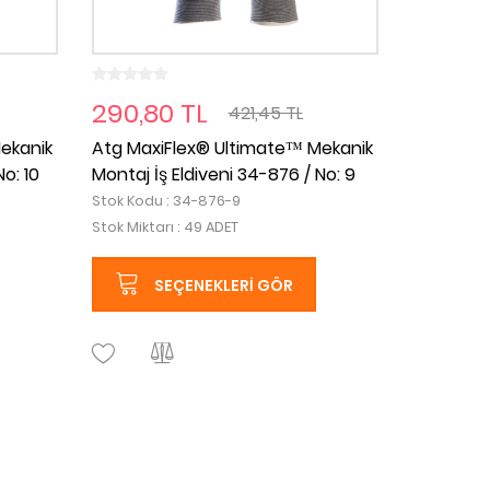
290,80 TL
421,45 TL
ekanik
Atg MaxiFlex® Ultimate™ Mekanik
o: 10
Montaj İş Eldiveni 34-876 / No: 9
Stok Kodu : 34-876-9
Stok Miktarı : 49 ADET
SEÇENEKLERI GÖR