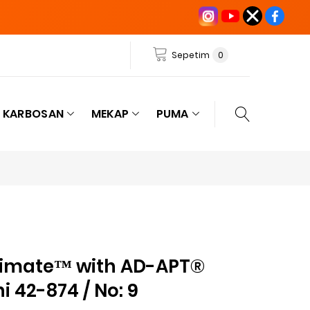
Sepetim
0
KARBOSAN
MEKAP
PUMA
ltimate™ with AD-APT®
i 42-874 / No: 9