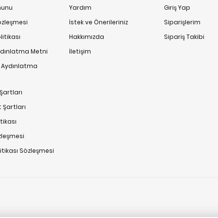
anunu
Yardım
Giriş Yap
Sözleşmesi
İstek ve Önerileriniz
Siparişlerim
itikası
Hakkımızda
Sipariş Takibi
ydınlatma Metni
İletişim
n Aydınlatma
Şartları
 Şartları
tikası
zleşmesi
litikası Sözleşmesi