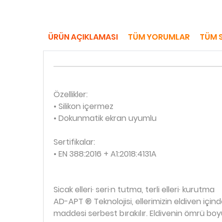
ÜRÜN AÇIKLAMASI
TÜM YORUMLAR
TÜM 
Özellikler:
• Silikon içermez
• Dokunmatik ekran uyumlu
Sertifikalar:
• EN 388:2016 + A1:2018:4131A
Sicak elleri· seri·n tutma, terli elleri· kurutma
AD-APT ® Teknolojisi, ellerimizin eldiven içind
maddesi serbest bırakılır. Eldivenin ömrü boy