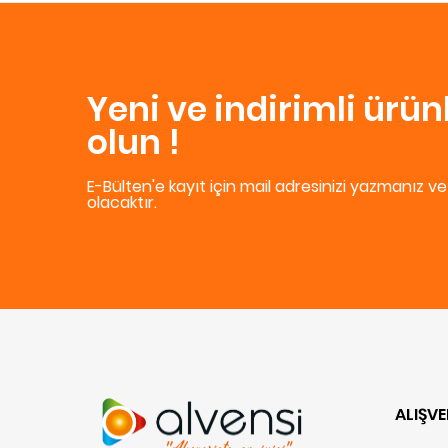
Yeni ve indirimli ürü
olun !
E-Bülten'e kayıt için mail adresinizi yazmanız v
olacaktır.
ALIŞVE