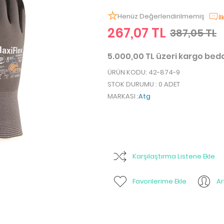
Henüz Değerlendirilmemiş
İ
267,07 TL
387,05 TL
5.000,00 TL üzeri kargo be
ÜRÜN KODU
: 42-874-9
STOK DURUMU
: 0 ADET
MARKASI
:
Atg
Karşılaştırma Listene Ekle
Favorilerime Ekle
A