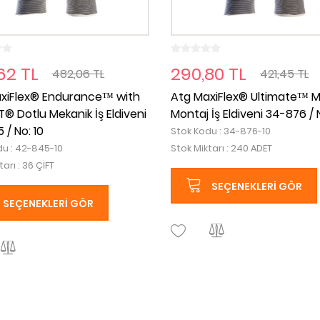
62 TL
290,80 TL
482,06 TL
421,45 TL
xiFlex® Endurance™ with
Atg MaxiFlex® Ultimate™ M
® Dotlu Mekanik İş Eldiveni
Montaj İş Eldiveni 34-876 / N
/ No: 10
Stok Kodu : 34-876-10
du : 42-845-10
Stok Miktarı : 240 ADET
arı : 36 ÇİFT
SEÇENEKLERI GÖR
SEÇENEKLERI GÖR