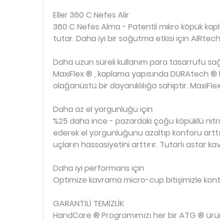
Eller 360 C Nefes Alir
360 C Nefes Alma - Patentli mikro köpük kaplam
tutar. Daha iyi bir soğutma etkisi için AIRte
Daha uzun süreli kullanım para tasarrufu sağ
MaxiFlex ® , kaplama yapısında DURAtech ® k
olağanüstü bir dayanıklılığa sahiptir. MaxiFle
Daha az el yorgunluğu için
%25 daha ince - pazardaki çoğu köpüklü nitril 
ederek el yorgunluğunu azaltıp konforu arttır
uçların hassasiyetini arttırır. Tutarlı astar 
Daha iyi performans için
Optimize kavrama micro-cup bitişimizle kontro
GARANTİLİ TEMİZLİK
HandCare ® Programımızı her bir ATG ® ürünü 