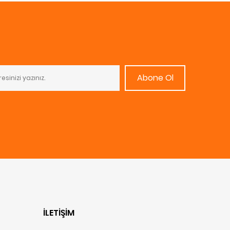
Abone Ol
İLETIŞIM