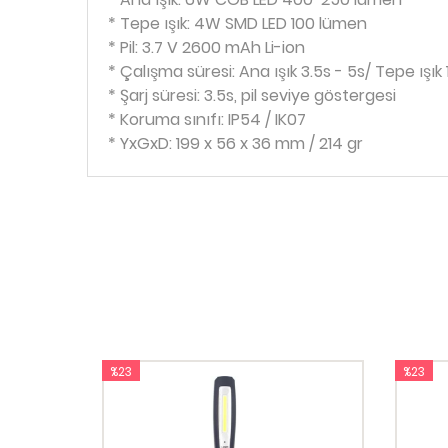
* Tepe ışık: 4W SMD LED 100 lümen
* Pil: 3.7 V 2600 mAh Li-ion
* Çalışma süresi: Ana ışık 3.5s - 5s/ Tepe ışık 
* Şarj süresi: 3.5s, pil seviye göstergesi
* Koruma sınıfı: IP54 / IK07
* YxGxD: 199 x 56 x 36 mm / 214 gr
%23
%23