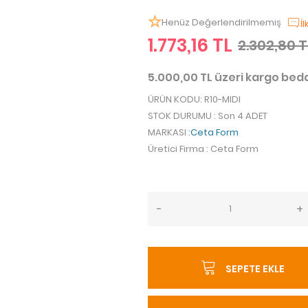
Henüz Değerlendirilmemiş
İ
1.773,16 TL
2.302,80 T
5.000,00 TL üzeri kargo be
ÜRÜN KODU
: R10-MIDI
STOK DURUMU
: Son 4 ADET
MARKASI
:
Ceta Form
Üretici Firma
: Ceta Form
-
+
SEPETE EKLE