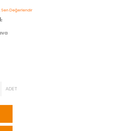
lk Sen Değerlendir
L
dava
ADET