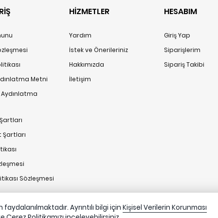
RİŞ
HİZMETLER
HESABIM
anunu
Yardım
Giriş Yap
Sözleşmesi
İstek ve Önerileriniz
Siparişlerim
itikası
Hakkımızda
Sipariş Takibi
ydınlatma Metni
İletişim
n Aydınlatma
Şartları
 Şartları
tikası
zleşmesi
litikası Sözleşmesi
faydalanılmaktadır. Ayrıntılı bilgi için
Kişisel Verilerin Korunması
ve
Çerez Politikamızı
inceleyebilirsiniz.