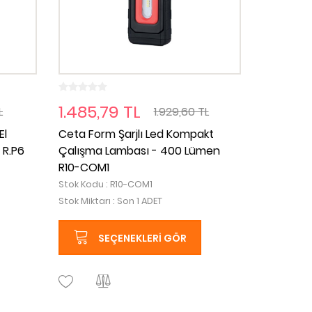
1.485,79 TL
L
1.929,60 TL
El
Ceta Form Şarjlı Led Kompakt
 R.P6
Çalışma Lambası - 400 Lümen
R10-COM1
Stok Kodu : R10-COM1
Stok Miktarı : Son 1 ADET
SEÇENEKLERI GÖR