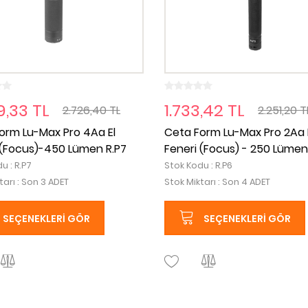
9,33 TL
1.733,42 TL
2.726,40 TL
2.251,20 T
orm Lu-Max Pro 4Aa El
Ceta Form Lu-Max Pro 2Aa 
 (Focus)-450 Lümen R.P7
Feneri (Focus) - 250 Lümen
u : R.P7
Stok Kodu : R.P6
tarı : Son 3 ADET
Stok Miktarı : Son 4 ADET
SEÇENEKLERI GÖR
SEÇENEKLERI GÖR