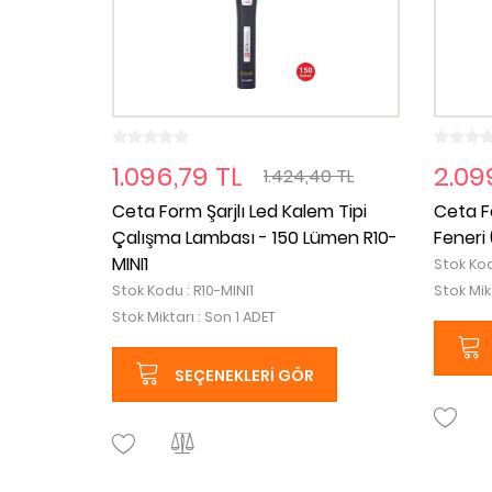
1.096,79 TL
2.09
1.424,40 TL
Ceta Form Şarjlı Led Kalem Tipi
Ceta F
Çalışma Lambası - 150 Lümen R10-
Feneri
MINI1
Stok Kod
Stok Kodu : R10-MINI1
Stok Mik
Stok Miktarı : Son 1 ADET
SEÇENEKLERI GÖR