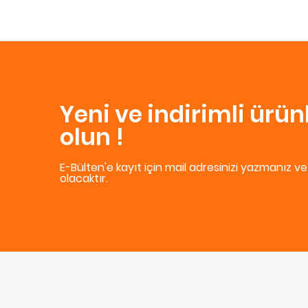
Yeni ve indirimli ürü
olun !
E-Bülten'e kayıt için mail adresinizi yazmanız v
olacaktır.