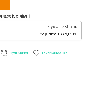
%23 İNDİRİMLİ
Fiyat:
1.773,16 TL
Toplam:
1.773,16 TL
Fiyat Alarmı
Favorilerime Ekle