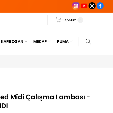
Sepetim
0
KARBOSAN
MEKAP
PUMA
 Led Midi Çalışma Lambası -
IDI