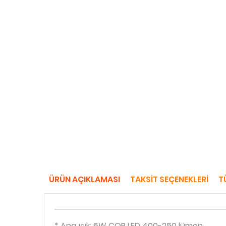
ÜRÜN AÇIKLAMASI
TAKSIT SEÇENEKLERI
T
* Ana ışık: 6W COB LED 400-250 lümen