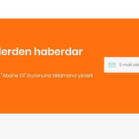
nlerden haberdar
e "Abone Ol" butonuna tıklamanız yeterli