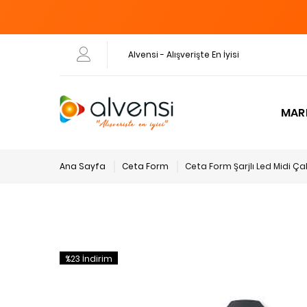
Alvensi - Alışverişte En İyisi
MAR
Ana Sayfa
Ceta Form
Ceta Form Şarjlı Led Midi Ç
%23 İndirim