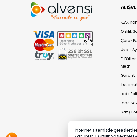
ALIŞVE
K.V.K. K
Gizlilik 
Çerez Pol
Üyelik A
E-Bülte
Metni
Garanti 
Teslimat
İade Poli
İade Sö
Satış Po
İnternet sitemizde çerezlerden 
Kanununu,
Gizlilik Sözleşmesi