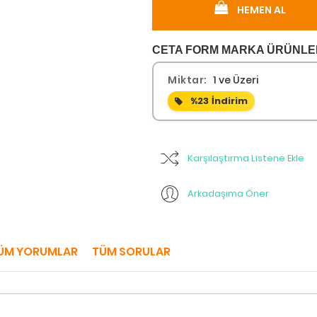
HEMEN AL
CETA FORM MARKA ÜRÜNLER 
Miktar:
1 ve Üzeri
%23
İndirim
Karşılaştırma Listene Ekle
Arkadaşıma Öner
ÜM YORUMLAR
TÜM SORULAR