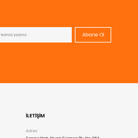
Abone Ol
İLETIŞIM
Adres: