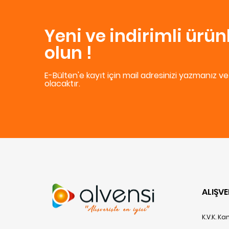
Yeni ve indirimli ürü
olun !
E-Bülten'e kayıt için mail adresinizi yazmanız v
olacaktır.
ALIŞVE
K.V.K. K