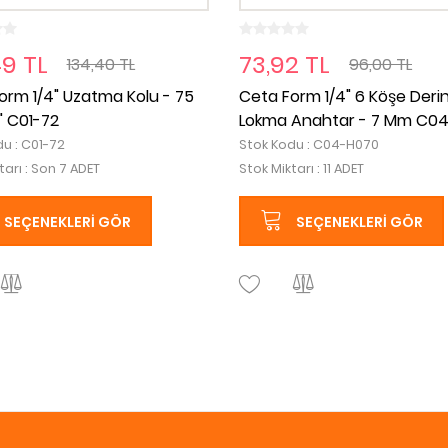
49 TL
73,92 TL
134,40 TL
96,00 TL
orm 1/4" Uzatma Kolu - 75
Ceta Form 1/4" 6 Köşe Deri
" C01-72
Lokma Anahtar - 7 Mm C0
u : C01-72
Stok Kodu : C04-H070
tarı : Son 7 ADET
Stok Miktarı : 11 ADET
SEÇENEKLERI GÖR
SEÇENEKLERI GÖR