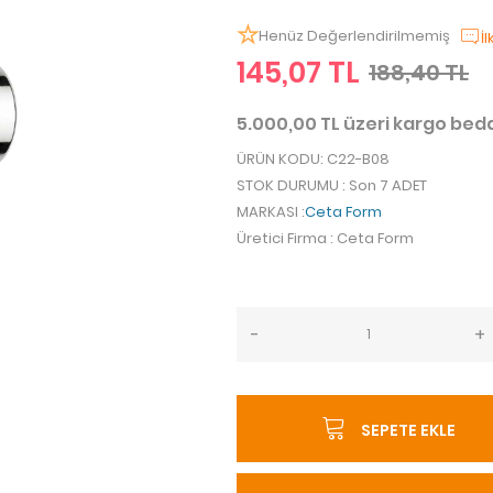
Henüz Değerlendirilmemiş
İ
145,07 TL
188,40 TL
5.000,00 TL üzeri kargo be
ÜRÜN KODU
: C22-B08
STOK DURUMU
: Son 7 ADET
MARKASI
:
Ceta Form
Üretici Firma
: Ceta Form
-
+
SEPETE EKLE