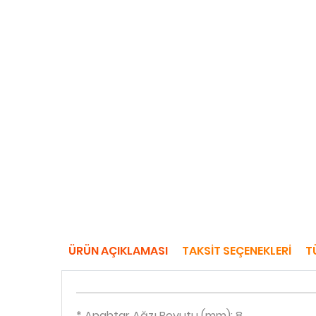
ÜRÜN AÇIKLAMASI
TAKSIT SEÇENEKLERI
T
* Anahtar Ağzı Boyutu (mm): 8