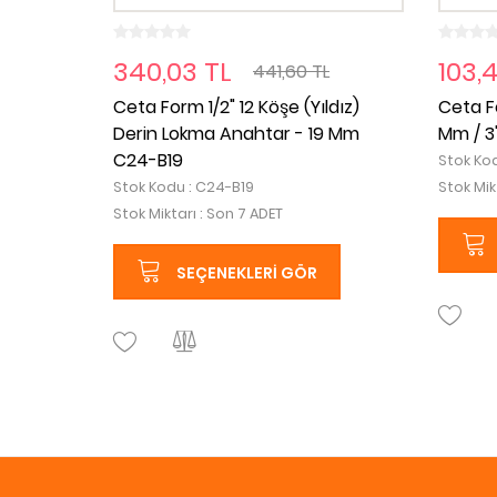
340,03 TL
103,
441,60 TL
Ceta Form 1/2" 12 Köşe (Yıldız)
Ceta F
Derin Lokma Anahtar - 19 Mm
Mm / 3
C24-B19
Stok Kod
Stok Kodu : C24-B19
Stok Mik
Stok Miktarı : Son 7 ADET
SEÇENEKLERI GÖR