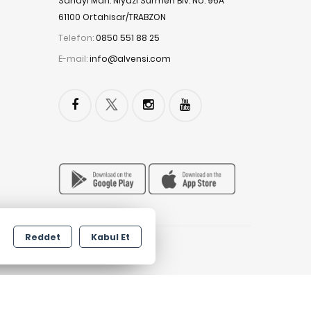
Sanayi Mah. Niyazi Sürmen Blv. No: 96A
61100 Ortahisar/TRABZON
Telefon:
0850 551 88 25
E-mail:
info@alvensi.com
Reddet
Kabul Et