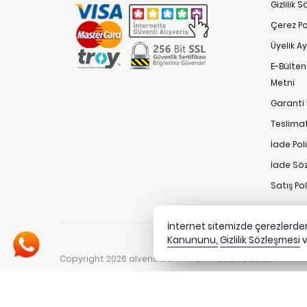
Gizlilik 
Çerez Pol
Üyelik A
E-Bülte
Metni
Garanti 
Teslimat
İade Poli
İade Sö
Satış Po
İnternet sitemizde çerezlerden 
Kanununu,
Gizlilik Sözleşmesi
Copyright 2026 alvensi.com - Tüm hakları saklıdır.