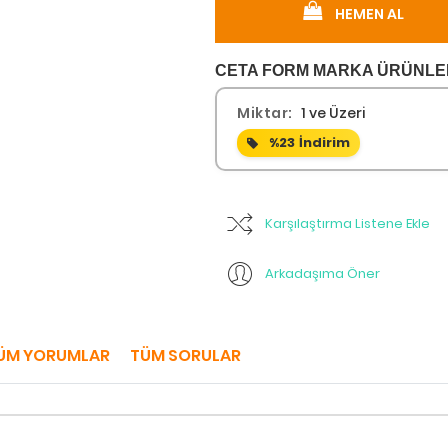
HEMEN AL
CETA FORM MARKA ÜRÜNLER 
Miktar:
1 ve Üzeri
%23
İndirim
Karşılaştırma Listene Ekle
Arkadaşıma Öner
ÜM YORUMLAR
TÜM SORULAR