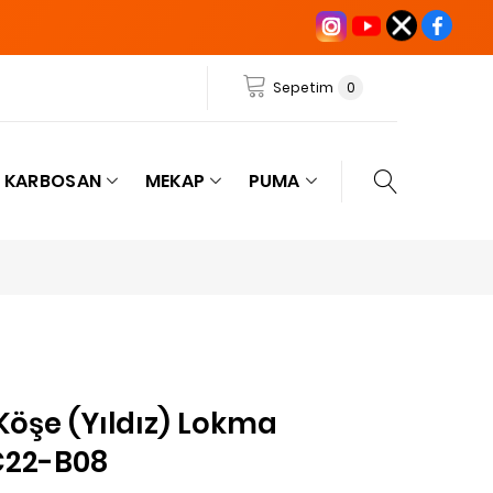
Sepetim
0
KARBOSAN
MEKAP
PUMA
 Köşe (Yıldız) Lokma
C22-B08