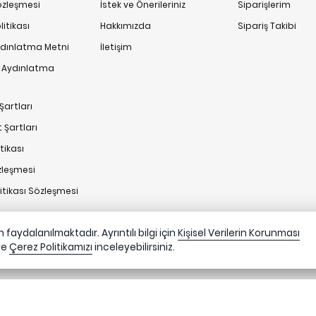
Sözleşmesi
İstek ve Önerileriniz
Siparişlerim
itikası
Hakkımızda
Sipariş Takibi
ydınlatma Metni
İletişim
n Aydınlatma
Şartları
 Şartları
tikası
zleşmesi
litikası Sözleşmesi
faydalanılmaktadır. Ayrıntılı bilgi için
Kişisel Verilerin Korunması
ve
Çerez Politikamızı
inceleyebilirsiniz.