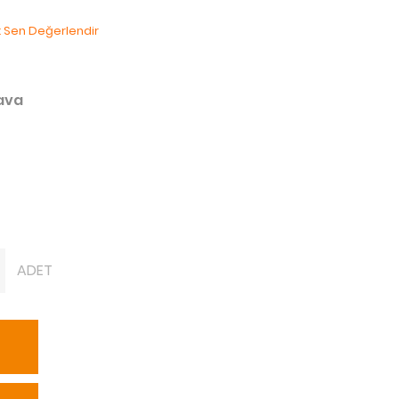
lk Sen Değerlendir
dava
ADET