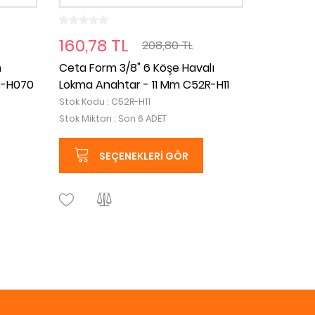
160,78 TL
208,80 TL
n
Ceta Form 3/8" 6 Köşe Havalı
4-H070
Lokma Anahtar - 11 Mm C52R-H11
Stok Kodu : C52R-H11
Stok Miktarı : Son 6 ADET
SEÇENEKLERI GÖR