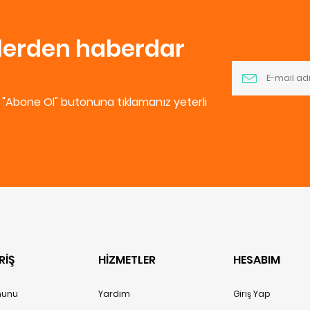
nlerden haberdar
e "Abone Ol" butonuna tıklamanız yeterli
RİŞ
HİZMETLER
HESABIM
anunu
Yardım
Giriş Yap