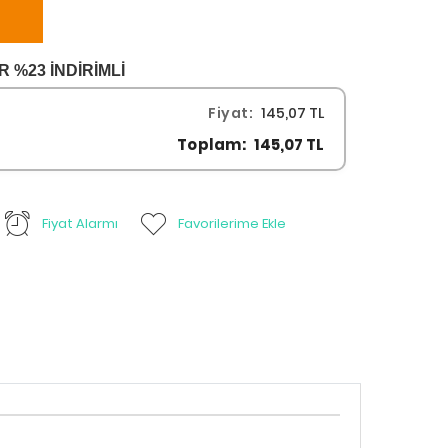
%23 İNDİRİMLİ
Fiyat:
145,07 TL
Toplam:
145,07 TL
Fiyat Alarmı
Favorilerime Ekle