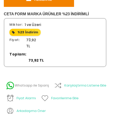
CETA FORM MARKA ÜRÜNLER %23 İNDİRİMLİ
Miktar:
1 ve Üzeri
%23
İndirim
Fiyat:
73,92
TL
Toplam:
73,92 TL
Whatsapp ile Sipariş
Karşılaştırma Listene Ekle
Fiyat Alarmı
Favorilerime Ekle
Arkadaşıma Öner