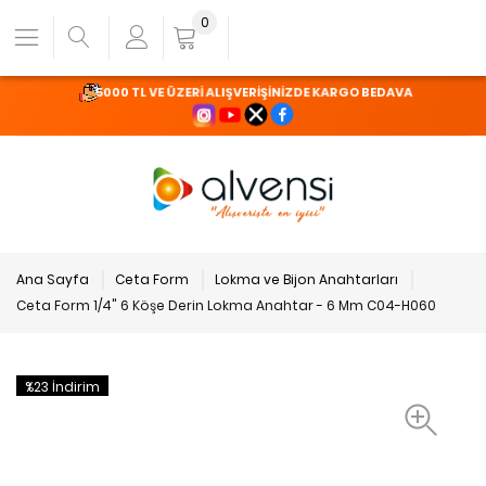
0
5000 TL VE ÜZERİ ALIŞVERİŞİNİZDE KARGO BEDAVA
Ana Sayfa
Ceta Form
Lokma ve Bijon Anahtarları
Ceta Form 1/4" 6 Köşe Derin Lokma Anahtar - 6 Mm C04-H060
%23 İndirim