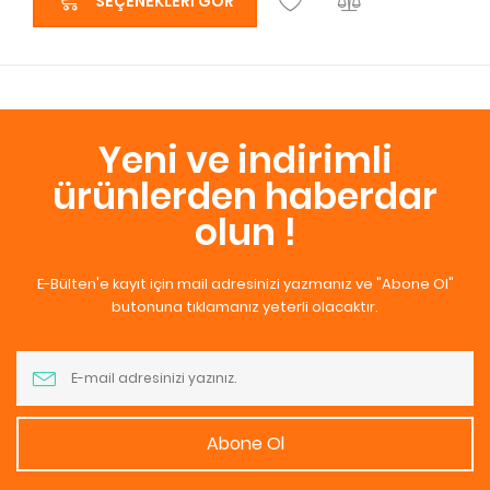
SEÇENEKLERI GÖR
Yeni ve indirimli
ürünlerden haberdar
olun !
E-Bülten'e kayıt için mail adresinizi yazmanız ve "Abone Ol"
butonuna tıklamanız yeterli olacaktır.
Abone Ol