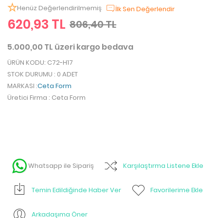
Henüz Değerlendirilmemiş
İlk Sen Değerlendir
620,93 TL
806,40 TL
5.000,00 TL üzeri kargo bedava
ÜRÜN KODU
: C72-H17
STOK DURUMU
: 0 ADET
MARKASI
:
Ceta Form
Üretici Firma
: Ceta Form
Whatsapp ile Sipariş
Karşılaştırma Listene Ekle
Temin Edildiğinde Haber Ver
Favorilerime Ekle
Arkadaşıma Öner