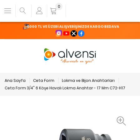
0
5000 TL VE ÜZERİ ALIŞVERİŞİNİZDE KARGO BEDAVA
Ana Sayfa
Ceta Form
Lokma ve Bijon Anahtarları
Ceta Form 3/4" 6 Köşe Havalı Lokma Anahtar - 17 Mm C72-H17