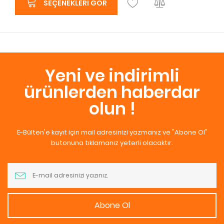
SEÇENEKLERI GÖR
Yeni ve indirimli
ürünlerden haberdar
olun !
E-Bülten'e kayıt için mail adresinizi yazmanız ve "Abone Ol"
butonuna tıklamanız yeterli olacaktır.
Abone Ol