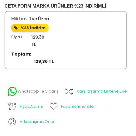
CETA FORM MARKA ÜRÜNLER %23 İNDİRİMLİ
Miktar:
1 ve Üzeri
%23
İndirim
Fiyat:
129,36
TL
Toplam:
129,36 TL
Whatsapp ile Sipariş
Karşılaştırma Listene Ekle
Fiyat Alarmı
Favorilerime Ekle
Arkadaşıma Öner