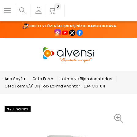
0
5000 TL VE ÜZERİ ALIŞVERİŞİNİZDE KARGO BEDAVA
Ana Sayfa
Ceta Form
Lokma ve Bijon Anahtarları
Ceta Form 3/8" Dış Torx Lokma Anahtar - E04 C16-04
%23 İndirim