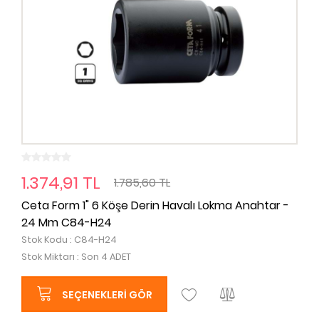
1.374,91 TL
1.785,60 TL
Ceta Form 1" 6 Köşe Derin Havalı Lokma Anahtar -
24 Mm C84-H24
Stok Kodu : C84-H24
Stok Miktarı : Son 4 ADET
SEÇENEKLERI GÖR