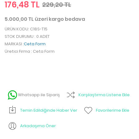
176,48 TL
229,20 TL
5.000,00 TL üzeri kargo bedava
ÜRÜN KODU
: C18S-T15
STOK DURUMU
: 0 ADET
MARKASI
:
Ceta Form
Üretici Firma
: Ceta Form
Whatsapp ile Sipariş
Karşılaştırma Listene Ekle
Temin Edildiğinde Haber Ver
Favorilerime Ekle
Arkadaşıma Öner