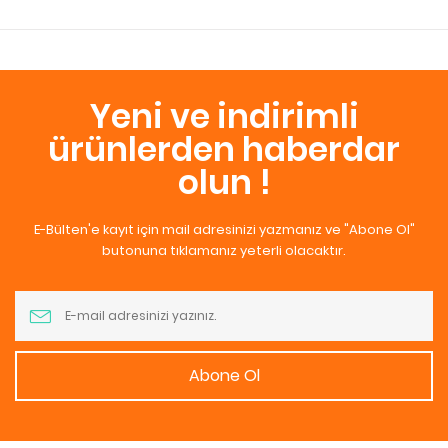
Yeni ve indirimli
ürünlerden haberdar
olun !
E-Bülten'e kayıt için mail adresinizi yazmanız ve "Abone Ol"
butonuna tıklamanız yeterli olacaktır.
Abone Ol