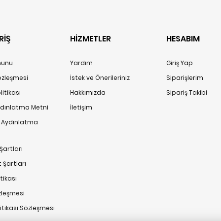
RİŞ
HİZMETLER
HESABIM
anunu
Yardım
Giriş Yap
Sözleşmesi
İstek ve Önerileriniz
Siparişlerim
itikası
Hakkımızda
Sipariş Takibi
ydınlatma Metni
İletişim
n Aydınlatma
Şartları
 Şartları
tikası
zleşmesi
litikası Sözleşmesi