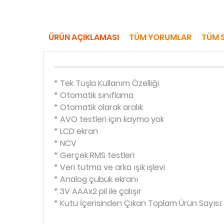
ÜRÜN AÇIKLAMASI
TÜM YORUMLAR
TÜM 
* Tek Tuşla Kullanım Özelliği
* Otomatik sınıflama
* Otomatik olarak aralık
* AVO testleri için kayma yok
* LCD ekran
* NCV
* Gerçek RMS testleri
* Veri tutma ve arka ışık işlevi
* Analog çubuk ekranı
* 3V AAAx2 pil ile çalışır
* Kutu İçerisinden Çıkan Toplam Ürün Sayısı: 