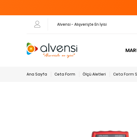
Alvensi - Alışverişte En İyisi
MAR
Ana Sayfa
Ceta Form
Ölçü Aletleri
Ceta Form S