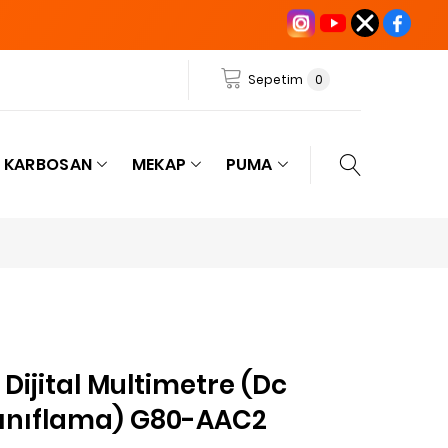
Sepetim
0
KARBOSAN
MEKAP
PUMA
ijital Multimetre (Dc
ınıflama) G80-AAC2