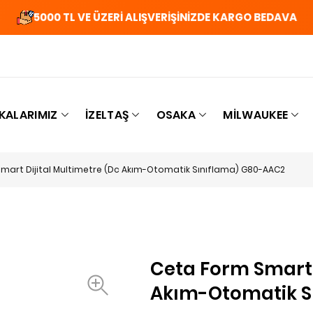
5000 TL VE ÜZERİ ALIŞVERİŞİNİZDE KARGO BEDAVA
KALARIMIZ
İZELTAŞ
OSAKA
MILWAUKEE
mart Dijital Multimetre (Dc Akım-Otomatik Sınıflama) G80-AAC2
Ceta Form Smart D
Akım-Otomatik S