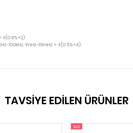
= ±(0.8%+2)
0kHz-100kHz, 1mHz-10mHz = ±(0.5%+4)
TAVSİYE EDİLEN ÜRÜNLER
%23