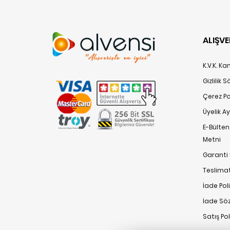
ALIŞVE
K.V.K. K
Gizlilik 
Çerez Pol
Üyelik A
E-Bülte
Metni
Garanti 
Teslimat
İade Poli
İade Sö
Satış Po