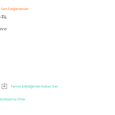
lk Sen Değerlendir
 TL
dava
Temin Edildiğinde Haber Ver
rkadaşıma Öner