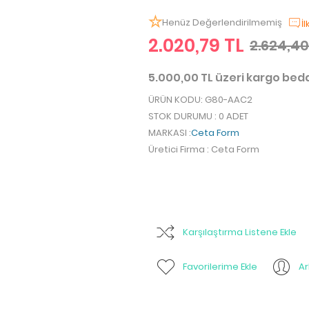
Henüz Değerlendirilmemiş
İ
2.020,79 TL
2.624,40
5.000,00 TL üzeri kargo be
ÜRÜN KODU
: G80-AAC2
STOK DURUMU
: 0 ADET
MARKASI
:
Ceta Form
Üretici Firma
: Ceta Form
Karşılaştırma Listene Ekle
Favorilerime Ekle
A