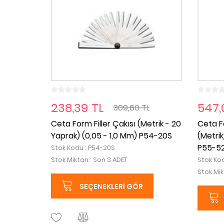
238,39 TL
547,
309,60 TL
Ceta Form Filler Çakısı (Metrik - 20
Ceta F
Yaprak) (0,05 - 1,0 Mm) P54-20S
(Metri
P55-5
Stok Kodu : P54-20S
Stok Miktarı : Son 3 ADET
Stok Ko
Stok Mik
SEÇENEKLERI GÖR