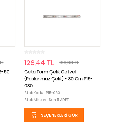
128,44 TL
TL
166,80 TL
5-50
Ceta Form Çelik Cetvel
(Paslanmaz Çelik) - 30 Cm P15-
030
Stok Kodu : P15-030
Stok Miktarı : Son 5 ADET
SEÇENEKLERI GÖR