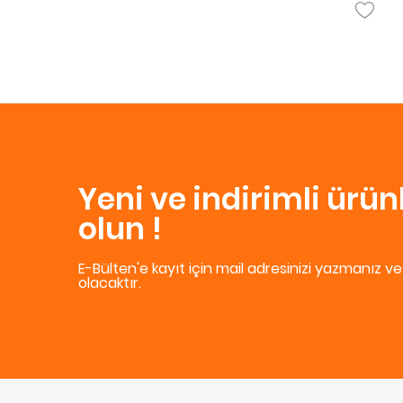
Yeni ve indirimli ürü
olun !
E-Bülten'e kayıt için mail adresinizi yazmanız v
olacaktır.