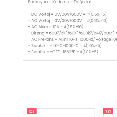
Fonksiyon = Kademe = Doğruluk
- DC Voltaj = 6V/60V/600V = ±(0.5%+5)
- AC Voltaj = 6V/60V/600V = ±(0.8%+10)
- AC Akım = 10A = ±(1.5%+10)
- Direnç = 600?/6k?/60k?/600k?/6M?/60M? 
- AC Frekans = Akım 10Hz-1000Hz/ voltage 1
- Sıcaklık = -40°C~1000°C = ±(1.0%+5)
- Sıcaklık = -OFF ~1832°F = ±(1.0%+5)
%23
%23