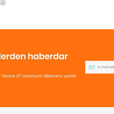
nlerden haberdar
e "Abone Ol" butonuna tıklamanız yeterli