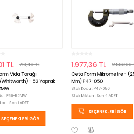
01 TL
1.977,36 TL
710,40 TL
2.568,00 
orm Vida Tarağı
Ceta Form Mikrometre - (2
k/Whitworth) - 52 Yaprak
Mm) P47-050
2MW
Stok Kodu : P47-050
du : P55-52MW
Stok Miktarı : Son 4 ADET
tarı : Son 1 ADET
SEÇENEKLERI GÖR
SEÇENEKLERI GÖR