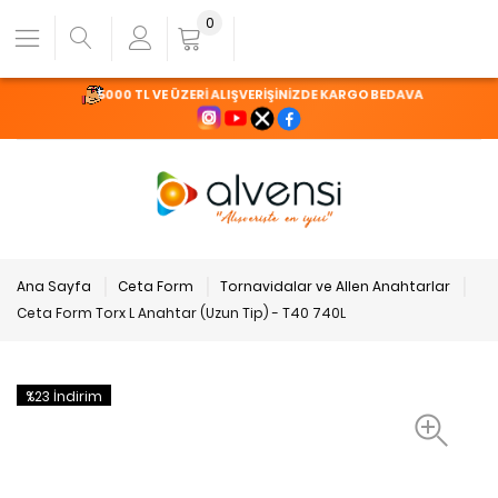
0
5000 TL VE ÜZERİ ALIŞVERİŞİNİZDE KARGO BEDAVA
Ana Sayfa
Ceta Form
Tornavidalar ve Allen Anahtarlar
Ceta Form Torx L Anahtar (Uzun Tip) - T40 740L
%23 İndirim