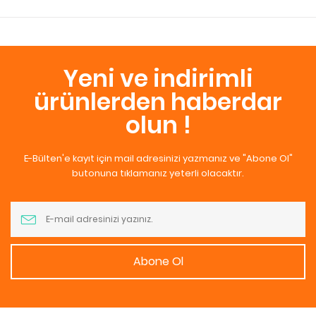
Yeni ve indirimli
ürünlerden haberdar
olun !
E-Bülten'e kayıt için mail adresinizi yazmanız ve "Abone Ol"
butonuna tıklamanız yeterli olacaktır.
Abone Ol