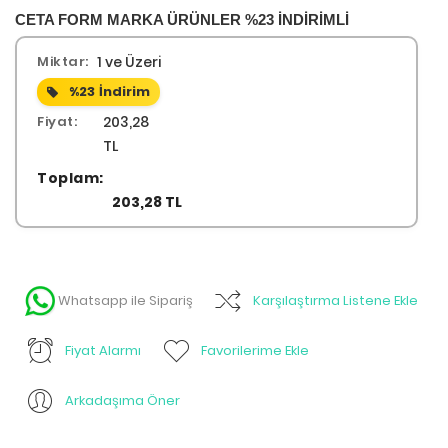
CETA FORM MARKA ÜRÜNLER %23 İNDİRİMLİ
Miktar:
1 ve Üzeri
%23
İndirim
Fiyat:
203,28
TL
Toplam:
203,28 TL
Whatsapp ile Sipariş
Karşılaştırma Listene Ekle
Fiyat Alarmı
Favorilerime Ekle
Arkadaşıma Öner