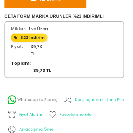
CETA FORM MARKA ÜRÜNLER %23 İNDİRİMLİ
Miktar:
1 ve Üzeri
%23
İndirim
Fiyat:
39,73
TL
Toplam:
39,73 TL
Whatsapp ile Sipariş
Karşılaştırma Listene Ekle
Fiyat Alarmı
Favorilerime Ekle
Arkadaşıma Öner