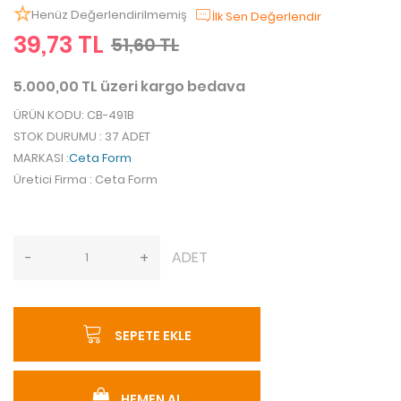
Henüz Değerlendirilmemiş
İlk Sen Değerlendir
39,73 TL
51,60 TL
5.000,00 TL üzeri kargo bedava
ÜRÜN KODU
: CB-491B
STOK DURUMU
: 37 ADET
MARKASI
:
Ceta Form
Üretici Firma
: Ceta Form
ADET
-
+
SEPETE EKLE
HEMEN AL