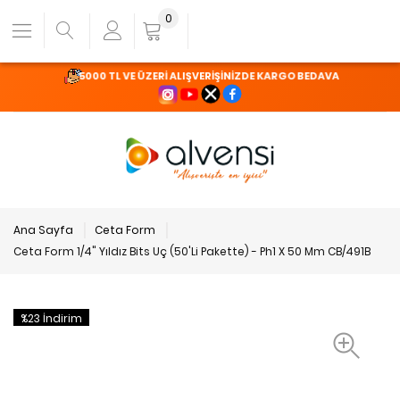
0
5000 TL VE ÜZERİ ALIŞVERİŞİNİZDE KARGO BEDAVA
Ana Sayfa
Ceta Form
Ceta Form 1/4" Yıldız Bits Uç (50'Li Pakette) - Ph1 X 50 Mm CB/491B
%23 İndirim