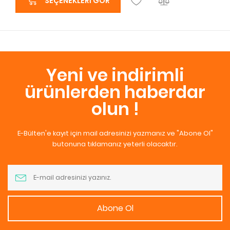
SEÇENEKLERI GÖR
Yeni ve indirimli
ürünlerden haberdar
olun !
E-Bülten'e kayıt için mail adresinizi yazmanız ve "Abone Ol"
butonuna tıklamanız yeterli olacaktır.
Abone Ol