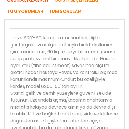
ÜRÜN AÇIKLAMASI
TAKSIT SEÇENEKLERI
TÜM YORUMLAR
TÜM SORULAR
İnsize 6201-60, komparatör saatleri, dijital
göstergeler ve salgı saatleriyle birlikte kullanım
için tasarlanmış, 60 kgf manyetık tutma gücüne
sahip profesyonel bir manyetik standdır. Hassas
ayar kolu (fine adjustment) sayesinde ölçüm
aletini hedef noktaya yavaş ve kontrollü biçimde
konumlandırmak mümkündür; bu özelliğiyle
kardeş model 6200-60'tan ayrılır.
Stand, çelik ve demir yüzeylere güvenli şekilde
tutunur. Üzerindeki açma/kapama anahtarıyla
mıknatıs kolayca devreye alınır ya da devre dışı
bırakılır. Kol ve bağlantı noktaları; vida ve kilitleme
düğmeleri aracılığıyla tam istenilen açıya
ayarlanabilir, bu da tekrarlanabilir ve güvenilir