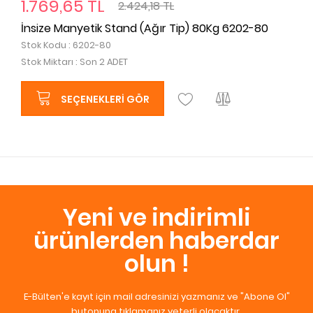
1.769,65 TL
2.424,18 TL
İnsize Manyetik Stand (Ağır Tip) 80Kg 6202-80
Stok Kodu : 6202-80
Stok Miktarı : Son 2 ADET
SEÇENEKLERI GÖR
Yeni ve indirimli
ürünlerden haberdar
olun !
E-Bülten'e kayıt için mail adresinizi yazmanız ve "Abone Ol"
butonuna tıklamanız yeterli olacaktır.