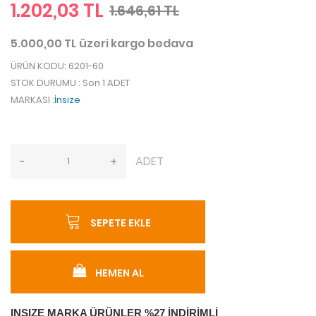
1.202,03 TL
1.646,61 TL
5.000,00 TL üzeri kargo bedava
ÜRÜN KODU
: 6201-60
STOK DURUMU
: Son 1 ADET
MARKASI
:
İnsize
ADET
-
+
SEPETE EKLE
HEMEN AL
INSIZE MARKA ÜRÜNLER %27 İNDİRİMLİ