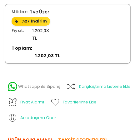
Miktar:
1 ve Üzeri
%27
İndirim
Fiyat:
1.202,03
TL
Toplam:
1.202,03 TL
Whatsapp ile Sipariş
Karşılaştırma Listene Ekle
Fiyat Alarmı
Favorilerime Ekle
Arkadaşıma Öner