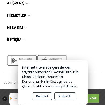
ALIŞVERİŞ
HİZMETLER
HESABIM
İLETIŞIM
İnternet sitemizde çerezlerden
faydalanılmaktadır. Ayrıntılı bilgi için
Kişisel Verilerin Korunması
Kanununu,
Gizlilik Sözleşmesi
ve
Copyright 2026 alvensi.com - Tüm hakları saklıdır.
Çerez Politikamızı
inceleyebilirsiniz.
Ücretsiz
Reddet
Kabul Et
İNDİR
Google Play Store