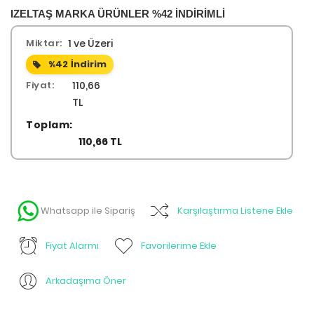
IZELTAŞ MARKA ÜRÜNLER %42 İNDİRİMLİ
Miktar:
1 ve Üzeri
%42
İndirim
Fiyat:
110,66
TL
Toplam:
110,66 TL
Whatsapp ile Sipariş
Karşılaştırma Listene Ekle
Fiyat Alarmı
Favorilerime Ekle
Arkadaşıma Öner