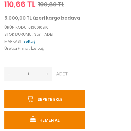
110,66 TL
190,80 TL
5.000,00 TL üzeri kargo bedava
ÜRÜN KODU
: 0130010810
STOK DURUMU
: Son 1 ADET
MARKASI
:
İzeltaş
Üretici Firma
: İzeltaş
ADET
-
+
SEPETE EKLE
HEMEN AL