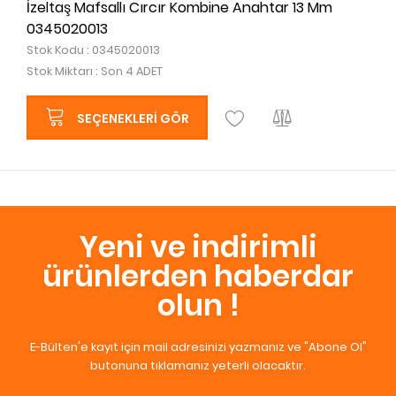
İzeltaş Mafsallı Cırcır Kombine Anahtar 13 Mm
0345020013
Stok Kodu : 0345020013
Stok Miktarı : Son 4 ADET
SEÇENEKLERI GÖR
Yeni ve indirimli
ürünlerden haberdar
olun !
E-Bülten'e kayıt için mail adresinizi yazmanız ve "Abone Ol"
butonuna tıklamanız yeterli olacaktır.