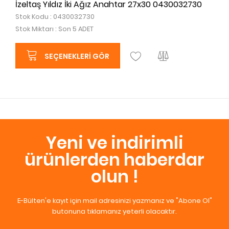
İzeltaş Yıldız İki Ağız Anahtar 27x30 0430032730
Stok Kodu : 0430032730
Stok Miktarı : Son 5 ADET
SEÇENEKLERI GÖR
Yeni ve indirimli
ürünlerden haberdar
olun !
E-Bülten'e kayıt için mail adresinizi yazmanız ve "Abone Ol"
butonuna tıklamanız yeterli olacaktır.