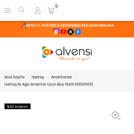
0
5000 TL VE ÜZERİ ALIŞVERİŞİNİZDE KARGO BEDAVA
Ana Sayfa
İzeltaş
Anahtarlar
İzeltaş İki Ağız Anahtar Uzun Boy 10x13 0130011013
%42 İndirim