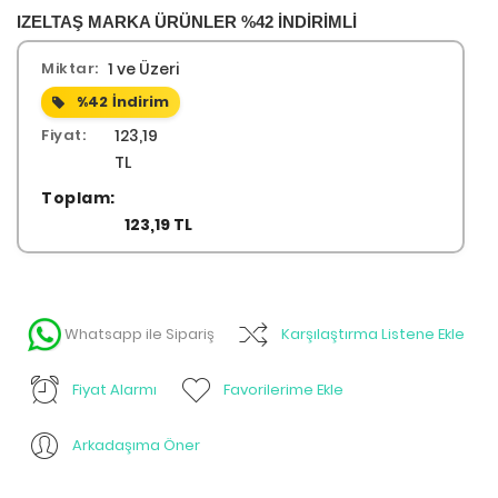
IZELTAŞ MARKA ÜRÜNLER %42 İNDİRİMLİ
Miktar:
1 ve Üzeri
%42
İndirim
Fiyat:
123,19
TL
Toplam:
123,19 TL
Whatsapp ile Sipariş
Karşılaştırma Listene Ekle
Fiyat Alarmı
Favorilerime Ekle
Arkadaşıma Öner