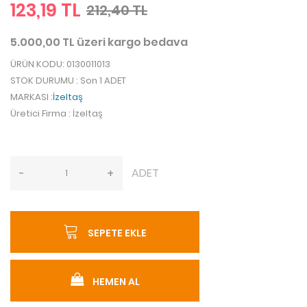
123,19 TL
212,40 TL
5.000,00 TL üzeri kargo bedava
ÜRÜN KODU
: 0130011013
STOK DURUMU
: Son 1 ADET
MARKASI
:
İzeltaş
Üretici Firma
: İzeltaş
ADET
-
+
SEPETE EKLE
HEMEN AL