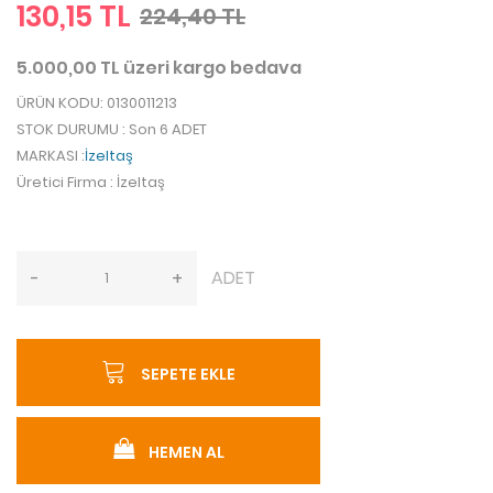
130,15 TL
224,40 TL
5.000,00 TL üzeri kargo bedava
ÜRÜN KODU
: 0130011213
STOK DURUMU
: Son 6 ADET
MARKASI
:
İzeltaş
Üretici Firma
: İzeltaş
ADET
-
+
SEPETE EKLE
HEMEN AL