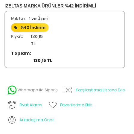
IZELTAŞ MARKA ÜRÜNLER %42 İNDİRİMLİ
Miktar:
1 ve Üzeri
%42
İndirim
Fiyat:
130,15
TL
Toplam:
130,15 TL
Whatsapp ile Sipariş
Karşılaştırma Listene Ekle
Fiyat Alarmı
Favorilerime Ekle
Arkadaşıma Öner