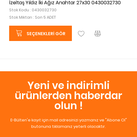
İzeltaş Yıldız İki Ağız Anahtar 27x30 0430032730
Stok Kodu : 0430032730
Stok Miktarı : Son 5 ADET
SEÇENEKLERI GÖR
Yeni ve indirimli
ürünlerden haberdar
olun !
E-Bülten'e kayıt için mail adresinizi yazmanız ve "Abone Ol"
butonuna tıklamanız yeterli olacaktır.