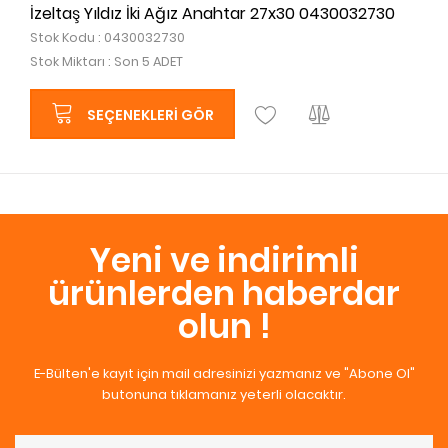
İzeltaş Yıldız İki Ağız Anahtar 27x30 0430032730
Stok Kodu : 0430032730
Stok Miktarı : Son 5 ADET
SEÇENEKLERI GÖR
Yeni ve indirimli
ürünlerden haberdar
olun !
E-Bülten'e kayıt için mail adresinizi yazmanız ve "Abone Ol"
butonuna tıklamanız yeterli olacaktır.