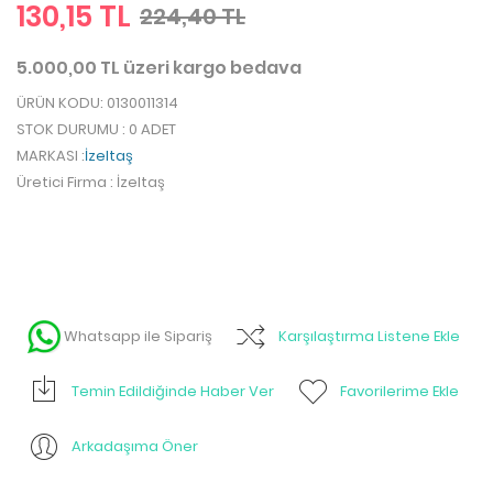
130,15 TL
224,40 TL
5.000,00 TL üzeri kargo bedava
ÜRÜN KODU
: 0130011314
STOK DURUMU
: 0 ADET
MARKASI
:
İzeltaş
Üretici Firma
: İzeltaş
Whatsapp ile Sipariş
Karşılaştırma Listene Ekle
Temin Edildiğinde Haber Ver
Favorilerime Ekle
Arkadaşıma Öner