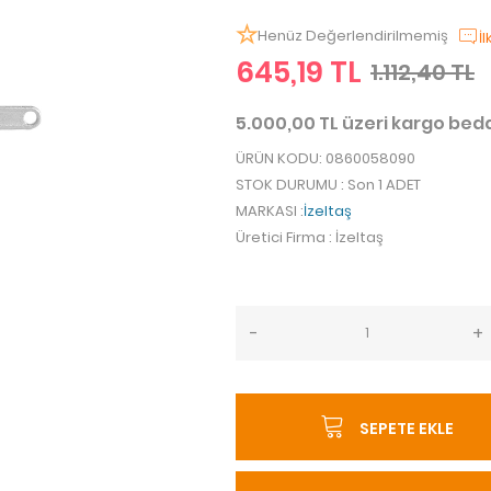
Henüz Değerlendirilmemiş
İ
645,19 TL
1.112,40 TL
5.000,00 TL üzeri kargo be
ÜRÜN KODU
: 0860058090
STOK DURUMU
: Son 1 ADET
MARKASI
:
İzeltaş
Üretici Firma
: İzeltaş
-
+
SEPETE EKLE