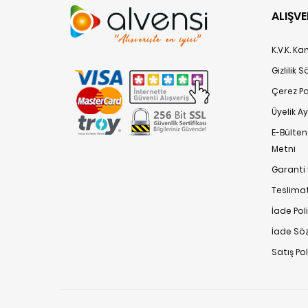
ALIŞVE
K.V.K. K
Gizlilik 
Çerez Pol
Üyelik A
E-Bülte
Metni
Garanti 
Teslimat
İade Poli
İade Sö
Satış Po