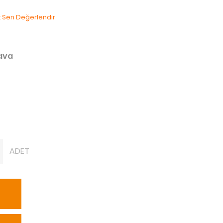
lk Sen Değerlendir
dava
ADET