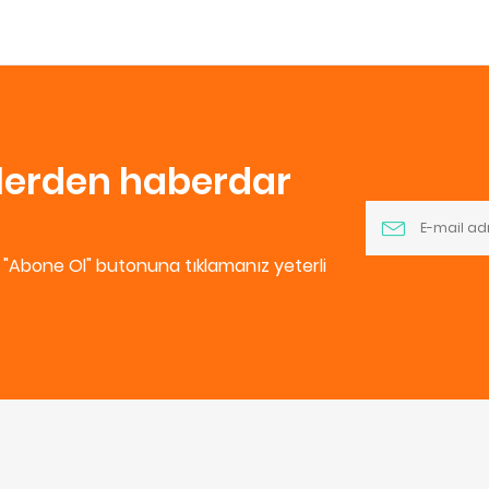
nlerden haberdar
e "Abone Ol" butonuna tıklamanız yeterli