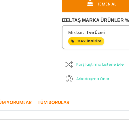
HEMEN AL
IZELTAŞ MARKA ÜRÜNLER %4
Miktar:
1 ve Üzeri
%42
İndirim
Karşılaştırma Listene Ekle
Arkadaşıma Öner
ÜM YORUMLAR
TÜM SORULAR