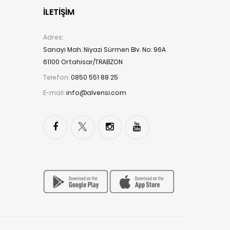
İLETIŞIM
Adres:
Sanayi Mah. Niyazi Sürmen Blv. No: 96A
61100 Ortahisar/TRABZON
Telefon:
0850 551 88 25
E-mail:
info@alvensi.com