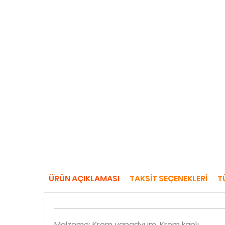
ÜRÜN AÇIKLAMASI
TAKSIT SEÇENEKLERI
T
Malzeme: Krom vanadyum, Krom kaplı