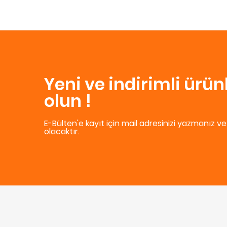
Yeni ve indirimli ürü
olun !
E-Bülten'e kayıt için mail adresinizi yazmanız v
olacaktır.