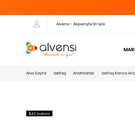
Alvensi - Alışverişte En İyisi
MAR
Ana Sayfa
İzeltaş
Anahtarlar
İzeltaş Kanca An
%42 İndirim