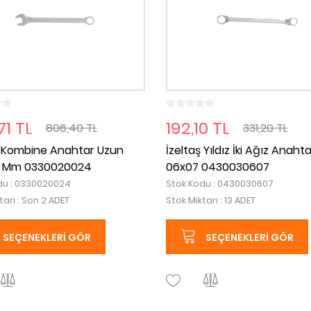
71 TL
192,10 TL
806,40 TL
331,20 TL
ş Kombine Anahtar Uzun
İzeltaş Yıldız İki Ağız Anaht
4 Mm 0330020024
06x07 0430030607
du : 0330020024
Stok Kodu : 0430030607
tarı : Son 2 ADET
Stok Miktarı : 13 ADET
SEÇENEKLERI GÖR
SEÇENEKLERI GÖR