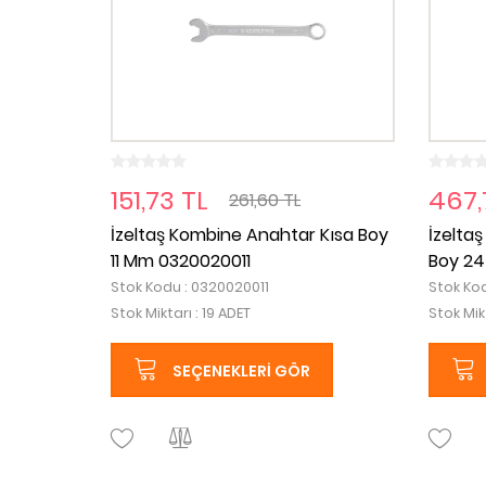
151,73 TL
467,
261,60 TL
İzeltaş Kombine Anahtar Kısa Boy
İzelta
11 Mm 0320020011
Boy 2
Stok Kodu : 0320020011
Stok Ko
Stok Miktarı : 19 ADET
Stok Mik
SEÇENEKLERI GÖR