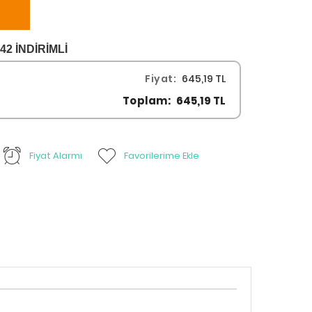
2 İNDİRİMLİ
Fiyat:
645,19 TL
Toplam:
645,19 TL
Fiyat Alarmı
Favorilerime Ekle