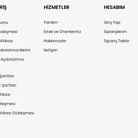
RİŞ
HİZMETLER
HESABIM
anunu
Yardım
Giriş Yap
Sözleşmesi
İstek ve Önerileriniz
Siparişlerim
itikası
Hakkımızda
Sipariş Takibi
ydınlatma Metni
İletişim
n Aydınlatma
Şartları
 Şartları
tikası
zleşmesi
litikası Sözleşmesi