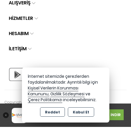
ALIŞVERİŞ
HİZMETLER
HESABIM
İLETIŞIM
İnternet sitemizde çerezlerden
faydalanılmaktadır. Ayrıntılı bilgi için
Kişisel Verilerin Korunması
Kanununu,
Gizlilik Sözleşmesi
ve
Çerez Politikamızı
inceleyebilirsiniz.
Copyright 2026 alvensi.com - Tüm hakları saklıdır.
Ücretsiz
Reddet
Kabul Et
İNDİR
Google Play Store