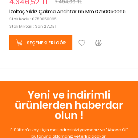
4.346,52 TL
7.494,00 TL
İzeltaş Yıldız Çakma Anahtar 65 Mm 0750050065
Stok Kodu : 0750050065
Stok Miktarı : Son 2 ADET
SEÇENEKLERI GÖR
Yeni ve indirimli
ürünlerden haberdar
olun !
E-Bülten'e kayıt için mail adresinizi yazmanız ve "Abone Ol"
butonuna tıklamanız yeterli olacaktır.