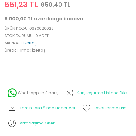
551,23 TL
950,40 TL
5.000,00 TL üzeri kargo bedava
ÜRÜN KODU
: 0330020029
STOK DURUMU
: 0 ADET
MARKASI
:
İzeltaş
Üretici Firma
: İzeltaş
Whatsapp ile Sipariş
Karşılaştırma Listene Ekle
Temin Edildiğinde Haber Ver
Favorilerime Ekle
Arkadaşıma Öner