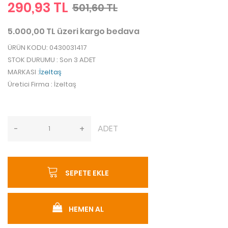
290,93 TL
501,60 TL
5.000,00 TL üzeri kargo bedava
ÜRÜN KODU
: 0430031417
STOK DURUMU
: Son 3 ADET
MARKASI
:
İzeltaş
Üretici Firma
: İzeltaş
ADET
-
+
SEPETE EKLE
HEMEN AL