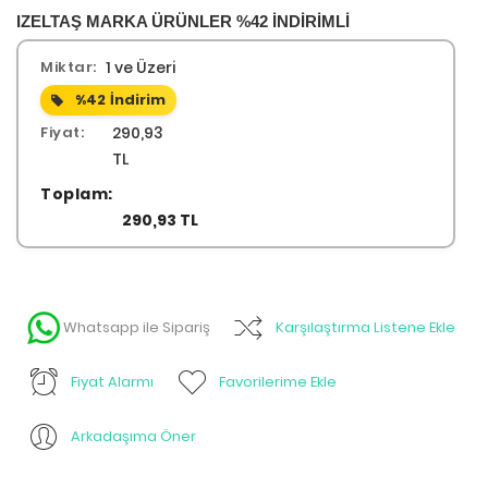
IZELTAŞ MARKA ÜRÜNLER %42 İNDİRİMLİ
Miktar:
1 ve Üzeri
%42
İndirim
Fiyat:
290,93
TL
Toplam:
290,93 TL
Whatsapp ile Sipariş
Karşılaştırma Listene Ekle
Fiyat Alarmı
Favorilerime Ekle
Arkadaşıma Öner