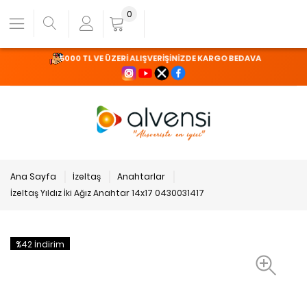
0
5000 TL VE ÜZERİ ALIŞVERİŞİNİZDE KARGO BEDAVA
Ana Sayfa
İzeltaş
Anahtarlar
İzeltaş Yıldız İki Ağız Anahtar 14x17 0430031417
%42 İndirim