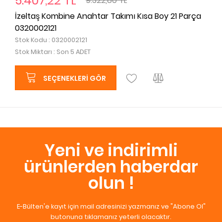
5.407,22 TL
9.322,80 TL
İzeltaş Kombine Anahtar Takımı Kısa Boy 21 Parça
0320002121
Stok Kodu : 0320002121
Stok Miktarı : Son 5 ADET
SEÇENEKLERI GÖR
Yeni ve indirimli
ürünlerden haberdar
olun !
E-Bülten'e kayıt için mail adresinizi yazmanız ve "Abone Ol"
butonuna tıklamanız yeterli olacaktır.