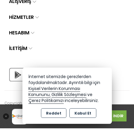
ALIŞVERİŞ
HİZMETLER
HESABIM
İLETIŞIM
İnternet sitemizde çerezlerden
faydalanılmaktadır. Ayrıntılı bilgi için
Kişisel Verilerin Korunması
Kanununu,
Gizlilik Sözleşmesi
ve
Çerez Politikamızı
inceleyebilirsiniz.
Copyright 2026 alvensi.com - Tüm hakları saklıdır.
Ücretsiz
Reddet
Kabul Et
İNDİR
Google Play Store