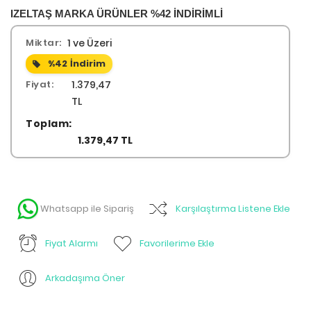
IZELTAŞ MARKA ÜRÜNLER %42 İNDİRİMLİ
Miktar:
1 ve Üzeri
%42
İndirim
Fiyat:
1.379,47
TL
Toplam:
1.379,47 TL
Whatsapp ile Sipariş
Karşılaştırma Listene Ekle
Fiyat Alarmı
Favorilerime Ekle
Arkadaşıma Öner