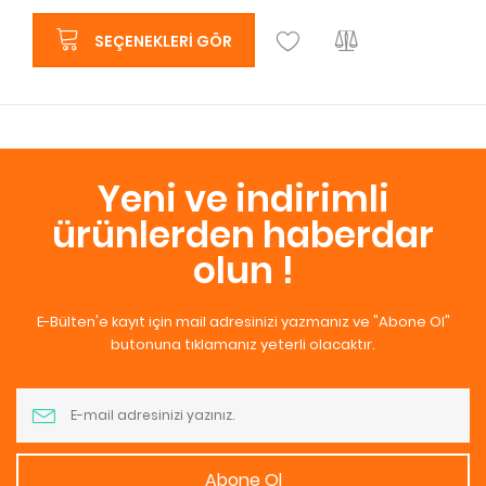
SEÇENEKLERI GÖR
Yeni ve indirimli
ürünlerden haberdar
olun !
E-Bülten'e kayıt için mail adresinizi yazmanız ve "Abone Ol"
butonuna tıklamanız yeterli olacaktır.
Abone Ol