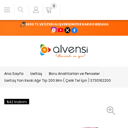
0
5000 TL VE ÜZERİ ALIŞVERİŞİNİZDE KARGO BEDAVA
Ana Sayfa
İzeltaş
Boru Anahtarları ve Penseler
İzeltaş Yan Keski Ağır Tip 200 Mm ( Çelik Tel İçin ) 3730162200
%42 İndirim