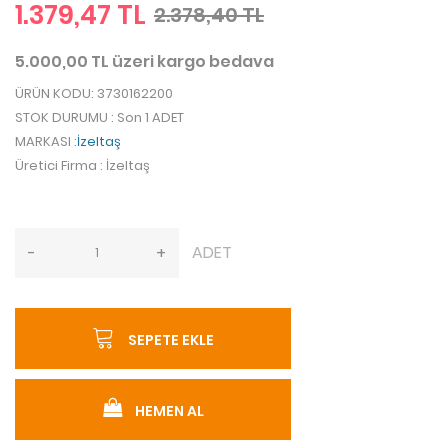
1.379,47 TL
2.378,40 TL
5.000,00 TL üzeri kargo bedava
ÜRÜN KODU
: 3730162200
STOK DURUMU
: Son 1 ADET
MARKASI
:
İzeltaş
Üretici Firma
: İzeltaş
ADET
-
+
SEPETE EKLE
HEMEN AL