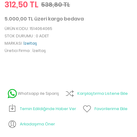
312,50 TL
538,80 TL
5.000,00 TL üzeri kargo bedava
ÜRÜN KODU
: 1514064065
STOK DURUMU
: 0 ADET
MARKASI
:
İzeltaş
Üretici Firma
: İzeltaş
Whatsapp ile Sipariş
Karşılaştırma Listene Ekle
Temin Edildiğinde Haber Ver
Favorilerime Ekle
Arkadaşıma Öner