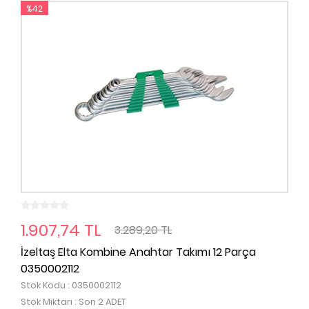
%42
1.907,74 TL
3.289,20 TL
İzeltaş Elta Kombine Anahtar Takımı 12 Parça
0350002112
Stok Kodu : 0350002112
Stok Miktarı : Son 2 ADET