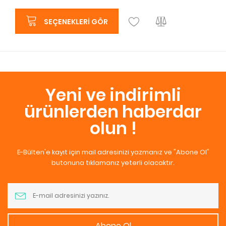
SEÇENEKLERI GÖR
Yeni ve indirimli
ürünlerden haberdar
olun !
E-Bülten'e kayıt için mail adresinizi yazmanız ve "Abone Ol"
butonuna tıklamanız yeterli olacaktır.
Abone Ol