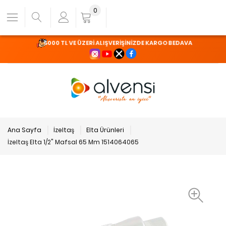
0
5000 TL VE ÜZERİ ALIŞVERİŞİNİZDE KARGO BEDAVA
Ana Sayfa
İzeltaş
Elta Ürünleri
İzeltaş Elta 1/2" Mafsal 65 Mm 1514064065