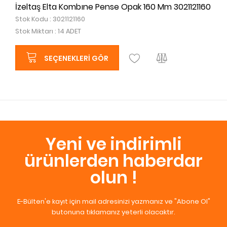
İzeltaş Elta Kombıne Pense Opak 160 Mm 3021121160
Stok Kodu : 3021121160
Stok Miktarı : 14 ADET
SEÇENEKLERI GÖR
Yeni ve indirimli
ürünlerden haberdar
olun !
E-Bülten'e kayıt için mail adresinizi yazmanız ve "Abone Ol"
butonuna tıklamanız yeterli olacaktır.