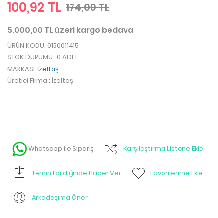
100,92 TL
174,00 TL
5.000,00 TL üzeri kargo bedava
ÜRÜN KODU
: 0150011415
STOK DURUMU
: 0 ADET
MARKASI
:
İzeltaş
Üretici Firma
: İzeltaş
Whatsapp ile Sipariş
Karşılaştırma Listene Ekle
Temin Edildiğinde Haber Ver
Favorilerime Ekle
Arkadaşıma Öner