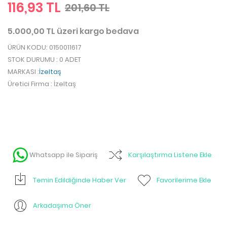
116,93 TL
201,60 TL
5.000,00 TL üzeri kargo bedava
ÜRÜN KODU
: 0150011617
STOK DURUMU
: 0 ADET
MARKASI
:
İzeltaş
Üretici Firma
: İzeltaş
Whatsapp ile Sipariş
Karşılaştırma Listene Ekle
Temin Edildiğinde Haber Ver
Favorilerime Ekle
Arkadaşıma Öner