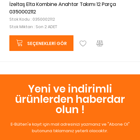
İzeltaş Elta Kombine Anahtar Takımı 12 Parça
0350002112
Stok Kodu : 0350002112
Stok Miktarı : Son 2 ADET
SEÇENEKLERI GÖR
Yeni ve indirimli
ürünlerden haberdar
olun !
E-Bülten'e kayıt için mail adresinizi yazmanız ve "Abone Ol"
butonuna tıklamanız yeterli olacaktır.