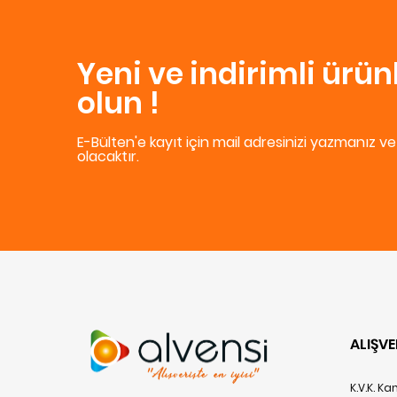
Yeni ve indirimli ürü
olun !
E-Bülten'e kayıt için mail adresinizi yazmanız v
olacaktır.
ALIŞVE
K.V.K. K