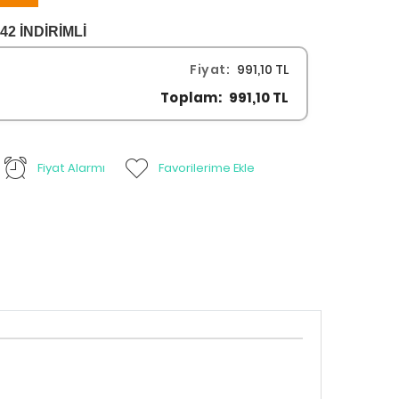
2 İNDİRİMLİ
Fiyat:
991,10 TL
Toplam:
991,10 TL
Fiyat Alarmı
Favorilerime Ekle