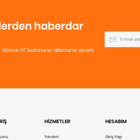
nlerden haberdar
e "Abone Ol" butonuna tıklamanız yeterli
RİŞ
HİZMETLER
HESABIM
anunu
Yardım
Giriş Yap