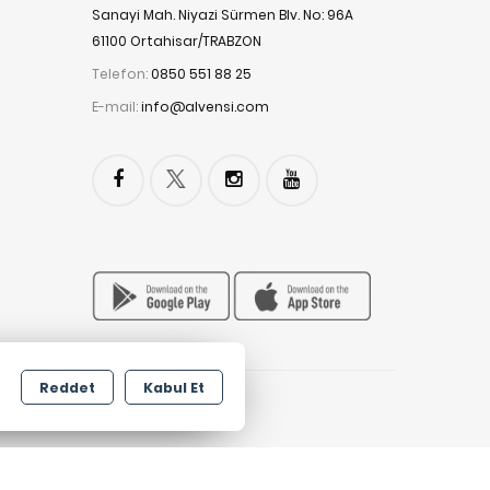
Sanayi Mah. Niyazi Sürmen Blv. No: 96A
61100 Ortahisar/TRABZON
Telefon:
0850 551 88 25
E-mail:
info@alvensi.com
Reddet
Kabul Et