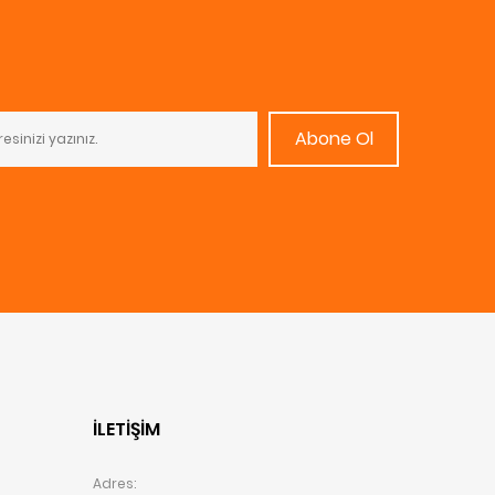
Abone Ol
İLETIŞIM
Adres: