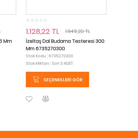
1.128,22 TL
L
1.945,20 TL
25 Mm
İzeltaş Dal Budama Testeresi 300
Mm 6735270300
Stok Kodu : 6735270300
Stok Miktarı : Son 3 ADET
SEÇENEKLERI GÖR