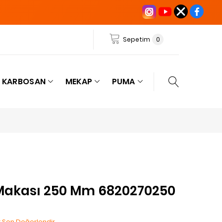
Sepetim
0
KARBOSAN
MEKAP
PUMA
 Makası 250 Mm 6820270250
lk Sen Değerlendir