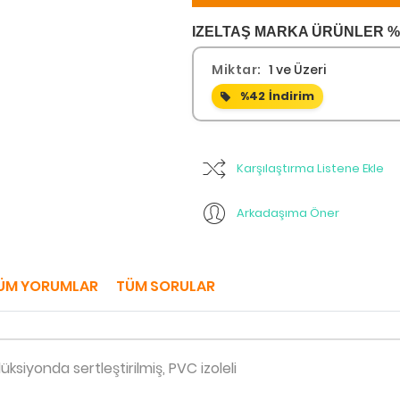
IZELTAŞ MARKA ÜRÜNLER %4
Miktar:
1 ve Üzeri
%42
İndirim
Karşılaştırma Listene Ekle
Arkadaşıma Öner
ÜM YORUMLAR
TÜM SORULAR
üksiyonda sertleştirilmiş, PVC izoleli