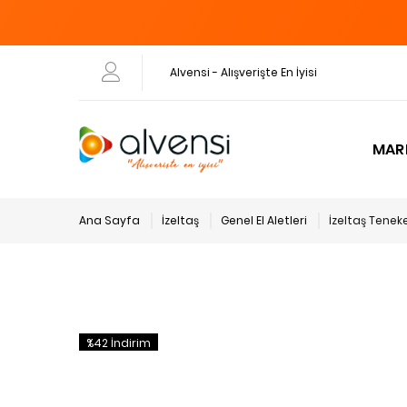
Alvensi - Alışverişte En İyisi
MAR
Ana Sayfa
İzeltaş
Genel El Aletleri
İzeltaş Tene
%42 İndirim