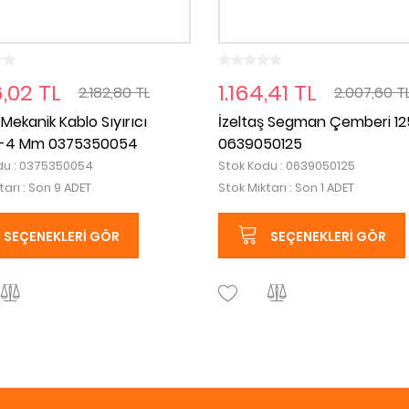
6,02 TL
1.164,41 TL
2.182,80 TL
2.007,60 T
 Mekanik Kablo Sıyırıcı
İzeltaş Segman Çemberi 1
-4 Mm 0375350054
0639050125
du : 0375350054
Stok Kodu : 0639050125
tarı : Son 9 ADET
Stok Miktarı : Son 1 ADET
SEÇENEKLERI GÖR
SEÇENEKLERI GÖR