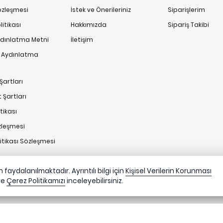
Sözleşmesi
İstek ve Önerileriniz
Siparişlerim
itikası
Hakkımızda
Sipariş Takibi
ydınlatma Metni
İletişim
n Aydınlatma
Şartları
 Şartları
tikası
zleşmesi
litikası Sözleşmesi
faydalanılmaktadır. Ayrıntılı bilgi için
Kişisel Verilerin Korunması
ve
Çerez Politikamızı
inceleyebilirsiniz.