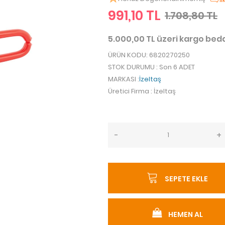
991,10 TL
1.708,80 TL
5.000,00 TL üzeri kargo be
ÜRÜN KODU
: 6820270250
STOK DURUMU
: Son 6 ADET
MARKASI
:
İzeltaş
Üretici Firma
: İzeltaş
-
+
SEPETE EKLE
HEMEN AL