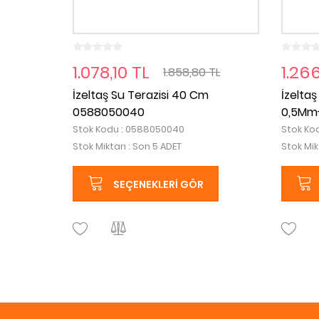
1.078,10 TL
1.26
1.858,80 TL
İzeltaş Su Terazisi 40 Cm
İzeltaş
0588050040
0,5Mm
Stok Kodu : 0588050040
Stok Ko
Stok Miktarı : Son 5 ADET
Stok Mik
SEÇENEKLERI GÖR