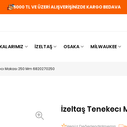
5000 TL VE ÜZERİ ALIŞVERİŞİNİZDE KARGO BEDAVA
KALARIMIZ
İZELTAŞ
OSAKA
MILWAUKEE
kecı Makası 250 Mm 6820270250
İzeltaş Tenekecı
Henüz Değerlendirilmemiş
İ