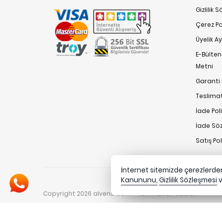
Gizlilik 
Çerez Pol
Üyelik A
E-Bülte
Metni
Garanti 
Teslimat
İade Poli
İade Sö
Satış Po
İnternet sitemizde çerezlerden 
Kanununu,
Gizlilik Sözleşmesi
Copyright 2026 alvensi.com - Tüm hakları saklıdır.