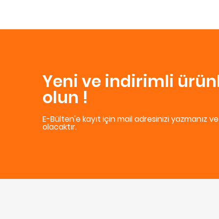
Yeni ve indirimli ürü
olun !
E-Bülten'e kayıt için mail adresinizi yazmanız v
olacaktır.