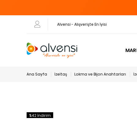
Alvensi - Alışverişte En İyisi
MAR
Ana Sayfa
İzeltaş
Lokma ve Bijon Anahtarları
İ
%42 İndirim