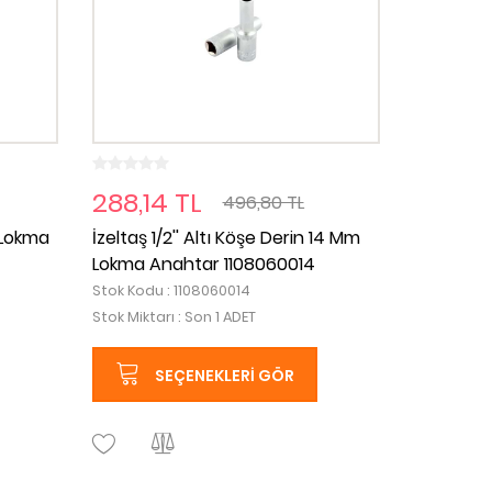
288,14 TL
496,80 TL
m Lokma
İzeltaş 1/2'' Altı Köşe Derin 14 Mm
Lokma Anahtar 1108060014
Stok Kodu : 1108060014
Stok Miktarı : Son 1 ADET
SEÇENEKLERI GÖR