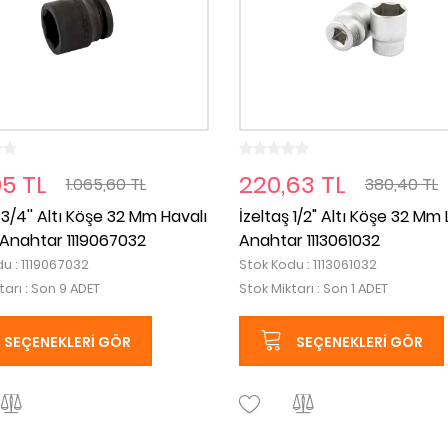
05 TL
220,63 TL
1.065,60 TL
380,40 TL
 3/4'' Altı Köşe 32 Mm Havalı
İzeltaş 1/2" Altı Köşe 32 M
Anahtar 1119067032
Anahtar 1113061032
u : 1119067032
Stok Kodu : 1113061032
tarı : Son 9 ADET
Stok Miktarı : Son 1 ADET
SEÇENEKLERI GÖR
SEÇENEKLERI GÖR