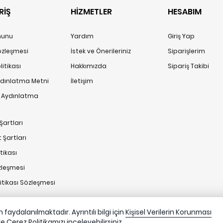
RİŞ
HİZMETLER
HESABIM
anunu
Yardım
Giriş Yap
Sözleşmesi
İstek ve Önerileriniz
Siparişlerim
itikası
Hakkımızda
Sipariş Takibi
ydınlatma Metni
İletişim
n Aydınlatma
Şartları
 Şartları
tikası
zleşmesi
litikası Sözleşmesi
faydalanılmaktadır. Ayrıntılı bilgi için
Kişisel Verilerin Korunması
ve
Çerez Politikamızı
inceleyebilirsiniz.