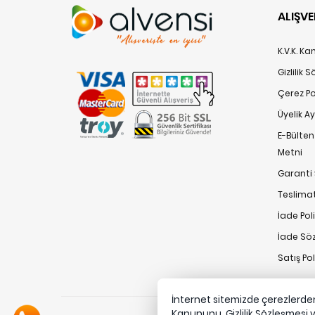
ALIŞVE
K.V.K. K
Gizlilik 
Çerez Pol
Üyelik A
E-Bülte
Metni
Garanti 
Teslimat
İade Poli
İade Sö
Satış Po
İnternet sitemizde çerezlerden 
Kanununu,
Gizlilik Sözleşmesi