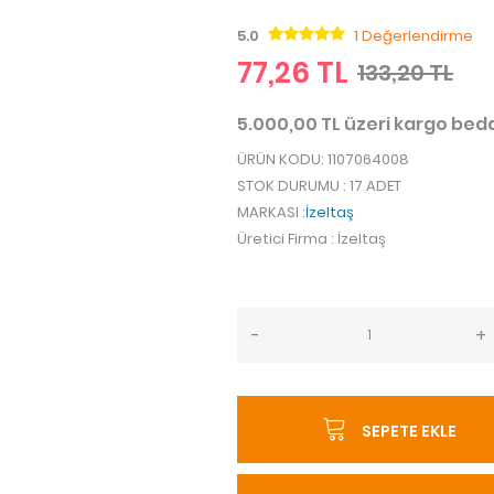
5.0
1 Değerlendirme
77,26 TL
133,20 TL
5.000,00 TL üzeri kargo be
ÜRÜN KODU
: 1107064008
STOK DURUMU
: 17 ADET
MARKASI
:
İzeltaş
Üretici Firma
: İzeltaş
-
+
SEPETE EKLE