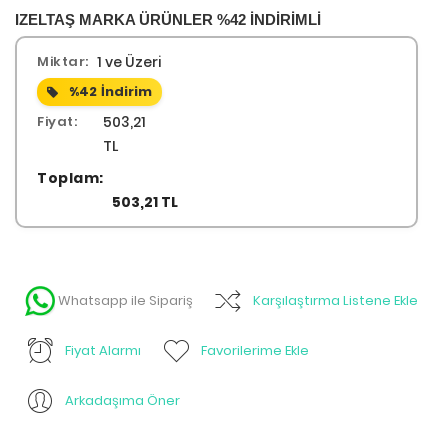
IZELTAŞ MARKA ÜRÜNLER %42 İNDİRİMLİ
Miktar:
1 ve Üzeri
%42
İndirim
Fiyat:
503,21
TL
Toplam:
503,21 TL
Whatsapp ile Sipariş
Karşılaştırma Listene Ekle
Fiyat Alarmı
Favorilerime Ekle
Arkadaşıma Öner