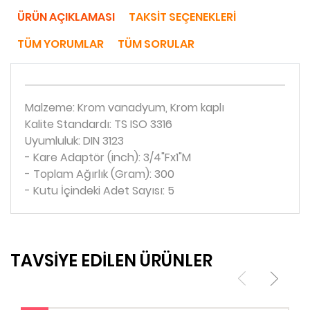
ÜRÜN AÇIKLAMASI
TAKSIT SEÇENEKLERI
TÜM YORUMLAR
TÜM SORULAR
Malzeme: Krom vanadyum, Krom kaplı
Kalite Standardı: TS ISO 3316
Uyumluluk: DIN 3123
- Kare Adaptör (inch): 3/4"Fx1"M
- Toplam Ağırlık (Gram): 300
- Kutu İçindeki Adet Sayısı: 5
TAVSİYE EDİLEN ÜRÜNLER