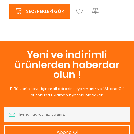
SEÇENEKLERI GÖR
Yeni ve indirimli
ürünlerden haberdar
olun !
E-Bülten'e kayıt için mail adresinizi yazmanız ve "Abone Ol"
butonuna tıklamanız yeterli olacaktır.
Abone Ol