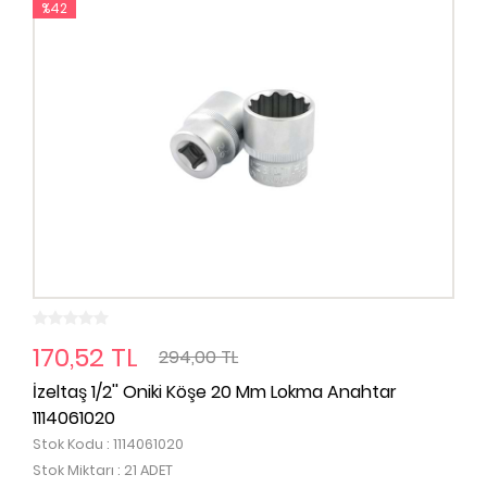
%42
170,52 TL
294,00 TL
İzeltaş 1/2'' Oniki Köşe 20 Mm Lokma Anahtar
1114061020
Stok Kodu : 1114061020
Stok Miktarı : 21 ADET