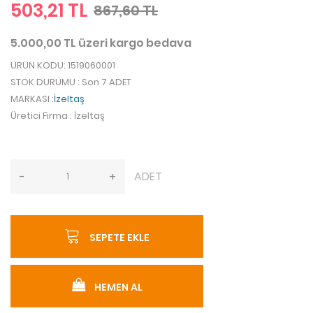
503,21 TL
867,60 TL
5.000,00 TL üzeri kargo bedava
ÜRÜN KODU
: 1519060001
STOK DURUMU
: Son 7 ADET
MARKASI
:
İzeltaş
Üretici Firma
: İzeltaş
ADET
-
+
SEPETE EKLE
HEMEN AL