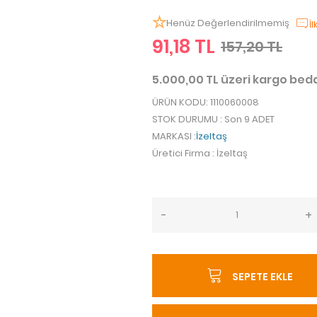
Henüz Değerlendirilmemiş
İ
91,18 TL
157,20 TL
5.000,00 TL üzeri kargo be
ÜRÜN KODU
: 1110060008
STOK DURUMU
: Son 9 ADET
MARKASI
:
İzeltaş
Üretici Firma
: İzeltaş
-
+
SEPETE EKLE