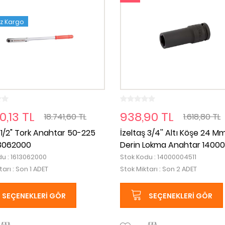
iz Kargo
0,13 TL
938,90 TL
18.741,60 TL
1.618,80 TL
 1/2" Tork Anahtar 50-225
İzeltaş 3/4'' Altı Köşe 24 M
3062000
Derin Lokma Anahtar 14000
u : 1613062000
Stok Kodu : 14000004511
tarı : Son 1 ADET
Stok Miktarı : Son 2 ADET
SEÇENEKLERI GÖR
SEÇENEKLERI GÖR