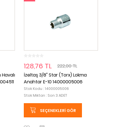
128,76 TL
222,00 TL
m Havalı
İzeltaş 3/8" Star (Torx) Lokma
004511
Anahtar E-10 14000005006
Stok Kodu : 14000005006
Stok Miktarı : Son 3 ADET
SEÇENEKLERI GÖR