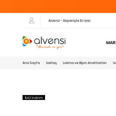
Alvensi - Alışverişte En İyisi
MAR
Ana Sayfa
İzeltaş
Lokma ve Bijon Anahtarları
İ
%42 İndirim