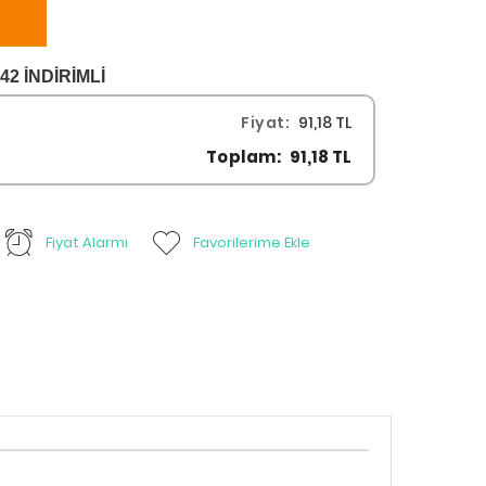
2 İNDİRİMLİ
Fiyat:
91,18 TL
Toplam:
91,18 TL
Fiyat Alarmı
Favorilerime Ekle