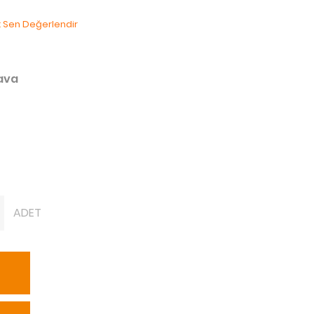
lk Sen Değerlendir
dava
ADET