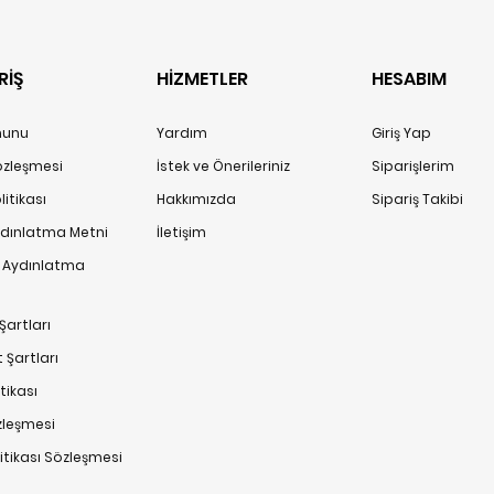
RİŞ
HİZMETLER
HESABIM
anunu
Yardım
Giriş Yap
Sözleşmesi
İstek ve Önerileriniz
Siparişlerim
itikası
Hakkımızda
Sipariş Takibi
ydınlatma Metni
İletişim
n Aydınlatma
Şartları
 Şartları
tikası
zleşmesi
litikası Sözleşmesi