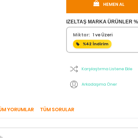
HEMEN AL
IZELTAŞ MARKA ÜRÜNLER %4
Miktar:
1 ve Üzeri
%42
İndirim
Karşılaştırma Listene Ekle
Arkadaşıma Öner
ÜM YORUMLAR
TÜM SORULAR
lı