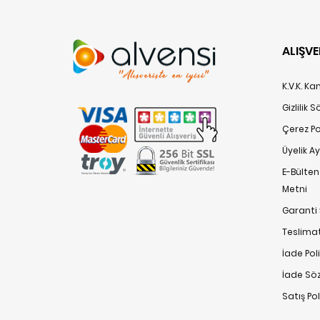
ALIŞVE
K.V.K. K
Gizlilik 
Çerez Pol
Üyelik A
E-Bülte
Metni
Garanti 
Teslimat
İade Poli
İade Sö
Satış Po