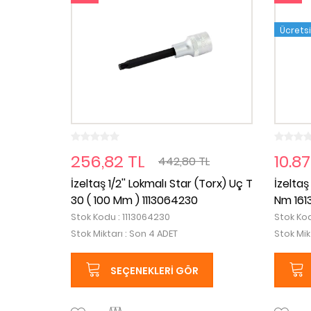
Ücrets
256,82 TL
10.87
442,80 TL
İzeltaş 1/2'' Lokmalı Star (Torx) Uç T
İzeltaş
30 ( 100 Mm ) 1113064230
Nm 161
Stok Kodu : 1113064230
Stok Kod
Stok Miktarı : Son 4 ADET
Stok Mik
SEÇENEKLERI GÖR