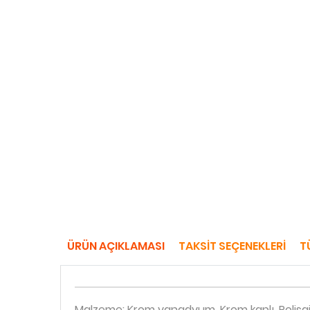
ÜRÜN AÇIKLAMASI
TAKSIT SEÇENEKLERI
T
Malzeme: Krom vanadyum, Krom kaplı, Polisaj