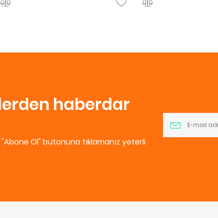
nlerden haberdar
e "Abone Ol" butonuna tıklamanız yeterli