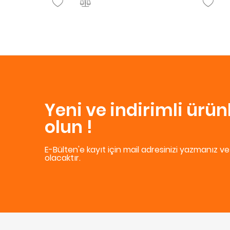
Yeni ve indirimli ürü
olun !
E-Bülten'e kayıt için mail adresinizi yazmanız v
olacaktır.