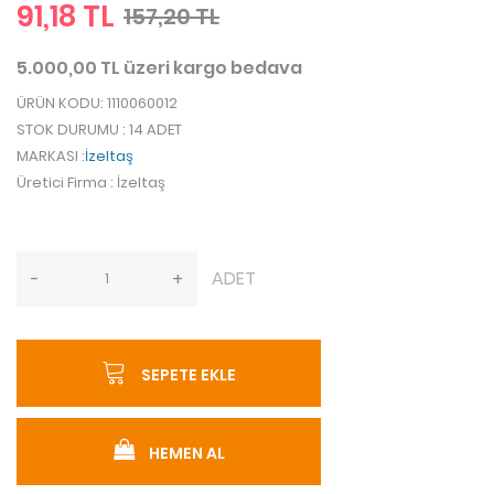
91,18 TL
157,20 TL
5.000,00 TL üzeri kargo bedava
ÜRÜN KODU
: 1110060012
STOK DURUMU
: 14 ADET
MARKASI
:
İzeltaş
Üretici Firma
: İzeltaş
ADET
-
+
SEPETE EKLE
HEMEN AL