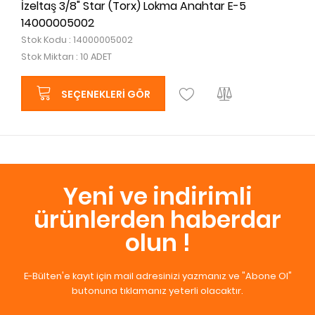
İzeltaş 3/8" Star (Torx) Lokma Anahtar E-5
14000005002
Stok Kodu : 14000005002
Stok Miktarı : 10 ADET
SEÇENEKLERI GÖR
Yeni ve indirimli
ürünlerden haberdar
olun !
E-Bülten'e kayıt için mail adresinizi yazmanız ve "Abone Ol"
butonuna tıklamanız yeterli olacaktır.