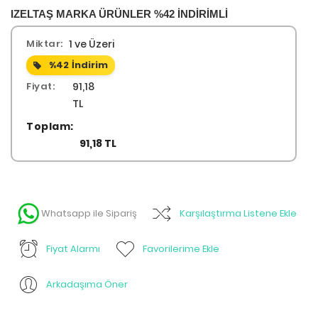
IZELTAŞ MARKA ÜRÜNLER %42 İNDİRİMLİ
Miktar:
1 ve Üzeri
%42
İndirim
Fiyat:
91,18
TL
Toplam:
91,18 TL
Whatsapp ile Sipariş
Karşılaştırma Listene Ekle
Fiyat Alarmı
Favorilerime Ekle
Arkadaşıma Öner