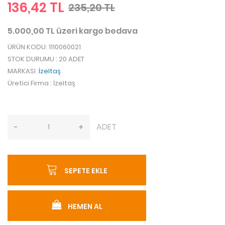
136,42 TL
235,20 TL
5.000,00 TL üzeri kargo bedava
ÜRÜN KODU
: 1110060021
STOK DURUMU
: 20 ADET
MARKASI
:
İzeltaş
Üretici Firma
: İzeltaş
ADET
-
+
SEPETE EKLE
HEMEN AL