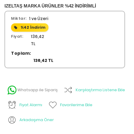
IZELTAŞ MARKA ÜRÜNLER %42 İNDİRİMLİ
Miktar:
1 ve Üzeri
%42
İndirim
Fiyat:
136,42
TL
Toplam:
136,42 TL
Whatsapp ile Sipariş
Karşılaştırma Listene Ekle
Fiyat Alarmı
Favorilerime Ekle
Arkadaşıma Öner