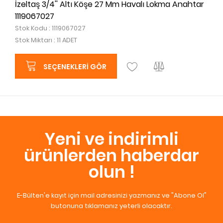
İzeltaş 3/4'' Altı Köşe 27 Mm Havalı Lokma Anahtar
1119067027
Stok Kodu : 1119067027
Stok Miktarı : 11 ADET
SEÇENEKLERI GÖR
Yeni ve indirimli
ürünlerden haberdar
olun !
E-Bülten'e kayıt için mail adresinizi yazmanız ve "Abone Ol"
butonuna tıklamanız yeterli olacaktır.