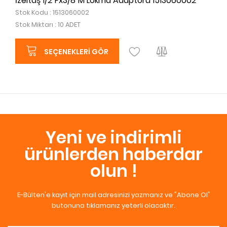
İzeltaş 1/2"Fx3/8"M Lokma Adaptörü 1513060002
Stok Kodu : 1513060002
Stok Miktarı : 10 ADET
SEÇENEKLERI GÖR
Yeni ve indirimli
ürünlerden haberdar
olun !
E-Bülten'e kayıt için mail adresinizi yazmanız ve "Abone Ol"
butonuna tıklamanız yeterli olacaktır.