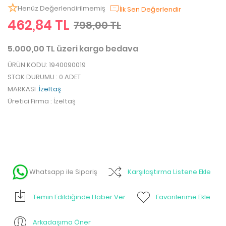
Henüz Değerlendirilmemiş
İlk Sen Değerlendir
462,84 TL
798,00 TL
5.000,00 TL üzeri kargo bedava
ÜRÜN KODU
: 1940090019
STOK DURUMU
: 0 ADET
MARKASI
:
İzeltaş
Üretici Firma
: İzeltaş
Whatsapp ile Sipariş
Karşılaştırma Listene Ekle
Temin Edildiğinde Haber Ver
Favorilerime Ekle
Arkadaşıma Öner