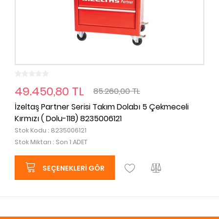
49.450,80 TL
85.260,00 TL
İzeltaş Partner Serisi Takım Dolabı 5 Çekmeceli
Kırmızı ( Dolu-118) 8235006121
Stok Kodu : 8235006121
Stok Miktarı : Son 1 ADET
SEÇENEKLERI GÖR