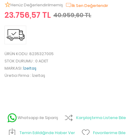
Henüz Değerlendirilmemiş
İlk Sen Değerlendir
23.756,57 TL
40.959,60 TL
ÜRÜN KODU
: 8235327005
STOK DURUMU
: 0 ADET
MARKASI
:
İzeltaş
Üretici Firma
: İzeltaş
Whatsapp ile Sipariş
Karşılaştırma Listene Ekle
Temin Edildiğinde Haber Ver
Favorilerime Ekle