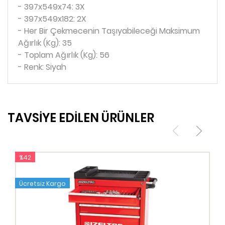
- 397x549x74: 3X
- 397x549x182: 2X
- Her Bir Çekmecenin Taşıyabileceği Maksimum
Ağırlık (Kg): 35
- Toplam Ağırlık (Kg): 56
- Renk: Siyah
TAVSİYE EDİLEN ÜRÜNLER
%42
Ücretsiz Kargo