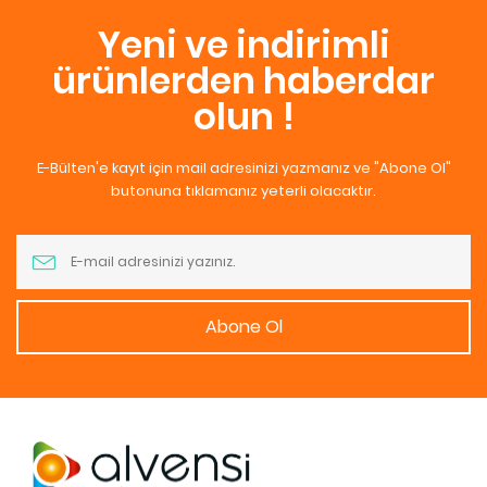
Yeni ve indirimli
ürünlerden haberdar
olun !
E-Bülten'e kayıt için mail adresinizi yazmanız ve "Abone Ol"
butonuna tıklamanız yeterli olacaktır.
Abone Ol