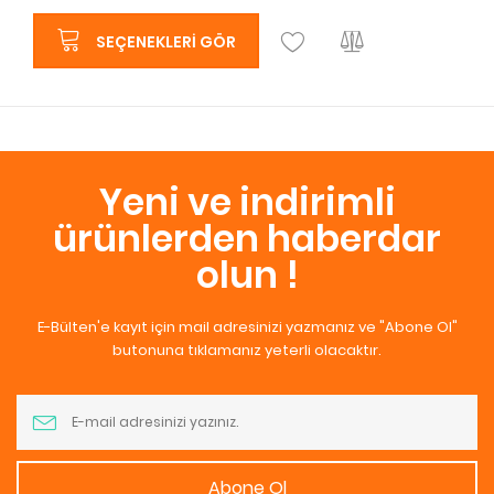
SEÇENEKLERI GÖR
Yeni ve indirimli
ürünlerden haberdar
olun !
E-Bülten'e kayıt için mail adresinizi yazmanız ve "Abone Ol"
butonuna tıklamanız yeterli olacaktır.
Abone Ol