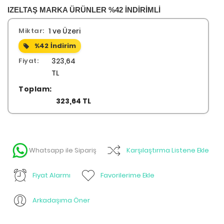
IZELTAŞ MARKA ÜRÜNLER %42 İNDİRİMLİ
Miktar:
1 ve Üzeri
%42
İndirim
Fiyat:
323,64
TL
Toplam:
323,64 TL
Whatsapp ile Sipariş
Karşılaştırma Listene Ekle
Fiyat Alarmı
Favorilerime Ekle
Arkadaşıma Öner