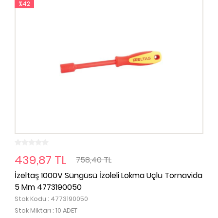
%42
439,87 TL
758,40 TL
İzeltaş 1000V Süngüsü İzoleli Lokma Uçlu Tornavida
5 Mm 4773190050
Stok Kodu : 4773190050
Stok Miktarı : 10 ADET