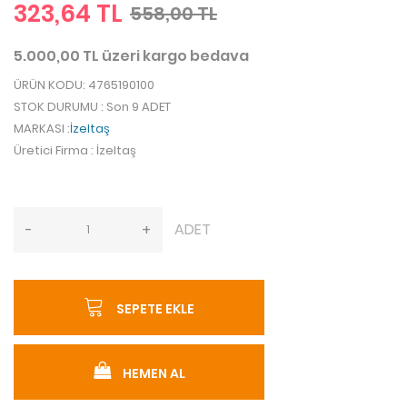
323,64 TL
558,00 TL
5.000,00 TL üzeri kargo bedava
ÜRÜN KODU
: 4765190100
STOK DURUMU
: Son 9 ADET
MARKASI
:
İzeltaş
Üretici Firma
: İzeltaş
ADET
-
+
SEPETE EKLE
HEMEN AL