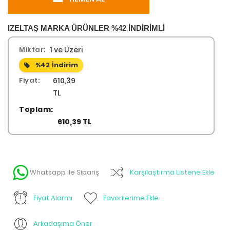
IZELTAŞ MARKA ÜRÜNLER %42 İNDİRİMLİ
Miktar:
1 ve Üzeri
%42
İndirim
Fiyat:
610,39
TL
Toplam:
610,39 TL
Whatsapp ile Sipariş
Karşılaştırma Listene Ekle
Fiyat Alarmı
Favorilerime Ekle
Arkadaşıma Öner