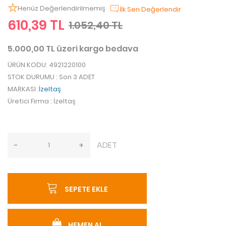
Henüz Değerlendirilmemiş
İlk Sen Değerlendir
610,39 TL
1.052,40 TL
5.000,00 TL üzeri kargo bedava
ÜRÜN KODU
: 4921220100
STOK DURUMU
: Son 3 ADET
MARKASI
:
İzeltaş
Üretici Firma
: İzeltaş
ADET
-
+
SEPETE EKLE
HEMEN AL