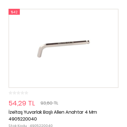
%42
54,29 TL
93,60 TL
İzeltaş Yuvarlak Başlı Allen Anahtar 4 Mm
4905220040
Stok Kodu : 4905220040