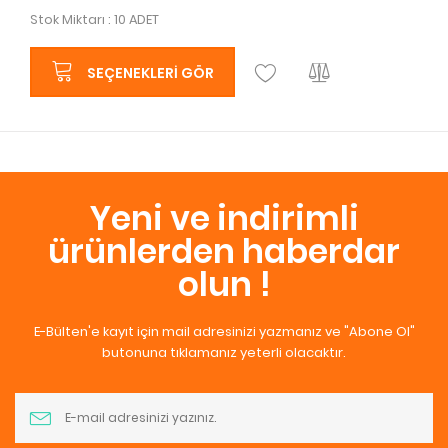
Stok Miktarı : 10 ADET
SEÇENEKLERI GÖR
Yeni ve indirimli
ürünlerden haberdar
olun !
E-Bülten'e kayıt için mail adresinizi yazmanız ve "Abone Ol"
butonuna tıklamanız yeterli olacaktır.