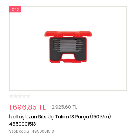
%42
1.696,85 TL
2.925,60 TL
İzeltaş Uzun Bits Uç Takım 13 Parça (150 Mm)
4850001513
Stok Kodu : 4850001513