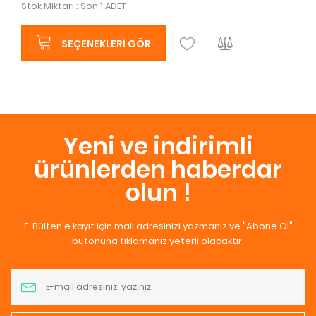
Stok Miktarı : Son 1 ADET
SEÇENEKLERI GÖR
Yeni ve indirimli
ürünlerden haberdar
olun !
E-Bülten'e kayıt için mail adresinizi yazmanız ve "Abone Ol"
butonuna tıklamanız yeterli olacaktır.