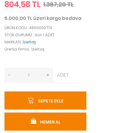
804,58 TL
1.387,20 TL
5.000,00 TL üzeri kargo bedava
ÜRÜN KODU
: 4850000713
STOK DURUMU
: Son 1 ADET
MARKASI
:
İzeltaş
Üretici Firma
: İzeltaş
ADET
-
+
SEPETE EKLE
HEMEN AL