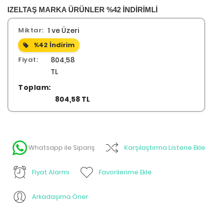
IZELTAŞ MARKA ÜRÜNLER %42 İNDİRİMLİ
Miktar:
1 ve Üzeri
%42
İndirim
Fiyat:
804,58
TL
Toplam:
804,58 TL
Whatsapp ile Sipariş
Karşılaştırma Listene Ekle
Fiyat Alarmı
Favorilerime Ekle
Arkadaşıma Öner