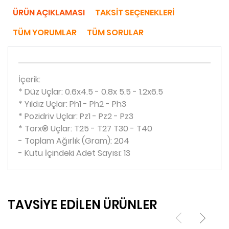
ÜRÜN AÇIKLAMASI
TAKSIT SEÇENEKLERI
TÜM YORUMLAR
TÜM SORULAR
İçerik:
* Düz Uçlar: 0.6x4.5 - 0.8x 5.5 - 1.2x6.5
* Yıldız Uçlar: Ph1 - Ph2 - Ph3
* Pozidriv Uçlar: Pz1 - Pz2 - Pz3
* Torx® Uçlar: T25 - T27 T30 - T40
- Toplam Ağırlık (Gram): 204
- Kutu İçindeki Adet Sayısı: 13
TAVSİYE EDİLEN ÜRÜNLER