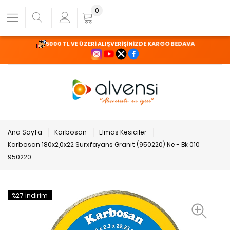
0
5000 TL VE ÜZERİ ALIŞVERİŞİNİZDE KARGO BEDAVA
Ana Sayfa
Karbosan
Elmas Kesiciler
Karbosan 180x2,0x22 Surxfayans Granıt (950220) Ne - Bk 010
950220
%27 İndirim