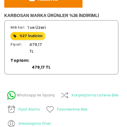
KARBOSAN MARKA ÜRÜNLER %36 İNDİRİMLİ
Miktar:
1 ve Üzeri
%27
İndirim
Fiyat:
479,17
TL
Toplam:
479,17 TL
Whatsapp ile Sipariş
Karşılaştırma Listene Ekle
Fiyat Alarmı
Favorilerime Ekle
Arkadaşıma Öner