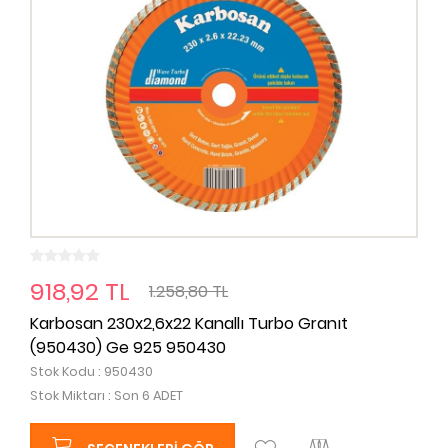
918,92 TL
1.258,80 TL
Karbosan 230x2,6x22 Kanallı Turbo Granıt
(950430) Ge 925 950430
Stok Kodu : 950430
Stok Miktarı : Son 6 ADET