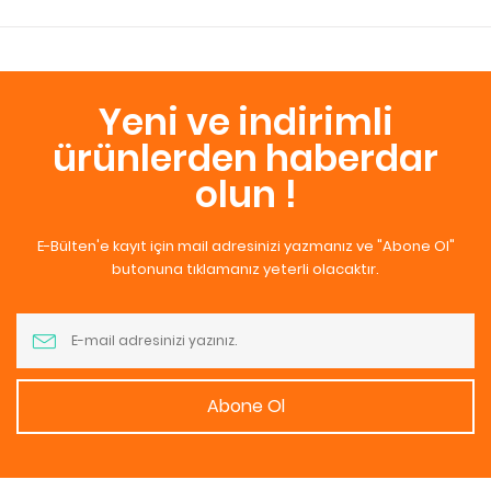
Yeni ve indirimli
ürünlerden haberdar
olun !
E-Bülten'e kayıt için mail adresinizi yazmanız ve "Abone Ol"
butonuna tıklamanız yeterli olacaktır.
Abone Ol