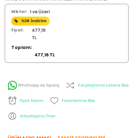
Miktar:
1 ve Üzeri
%36
İndirim
Fiyat:
477,16
TL
Toplam:
477,16 TL
Whatsapp ile Sipariş
Karşılaştırma Listene Ekle
Fiyat Alarmı
Favorilerime Ekle
Arkadaşıma Öner