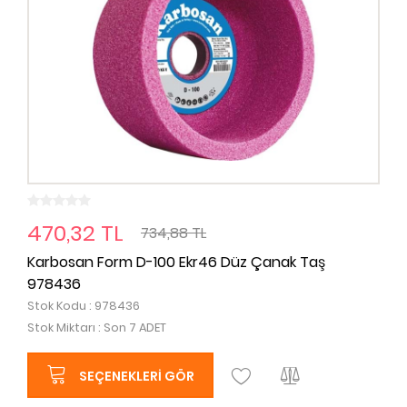
470,32 TL
734,88 TL
Karbosan Form D-100 Ekr46 Düz Çanak Taş
978436
Stok Kodu : 978436
Stok Miktarı : Son 7 ADET
SEÇENEKLERI GÖR