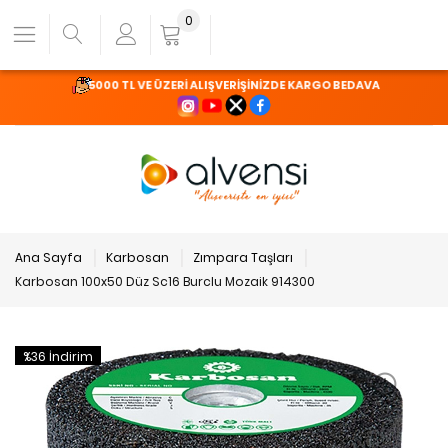
0
5000 TL VE ÜZERİ ALIŞVERİŞİNİZDE KARGO BEDAVA
Ana Sayfa
Karbosan
Zımpara Taşları
Karbosan 100x50 Düz Sc16 Burclu Mozaik 914300
%36 İndirim