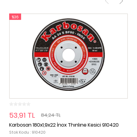
%36
53,91 TL
84,24 TL
Karbosan 180x1,9x22 İnox Thınlıne Kesici 910420
Stok Kodu : 910420