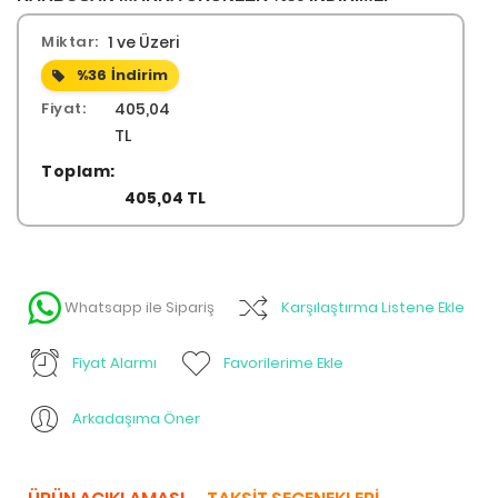
Miktar:
1 ve Üzeri
%36
İndirim
Fiyat:
405,04
TL
Toplam:
405,04 TL
Whatsapp ile Sipariş
Karşılaştırma Listene Ekle
Fiyat Alarmı
Favorilerime Ekle
Arkadaşıma Öner