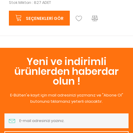
Stok Miktarı : 827 ADET
SEÇENEKLERI GÖR
Yeni ve indirimli
ürünlerden haberdar
olun !
E-Bülten'e kayıt için mail adresinizi yazmanız ve "Abone Ol"
butonuna tıklamanız yeterli olacaktır.