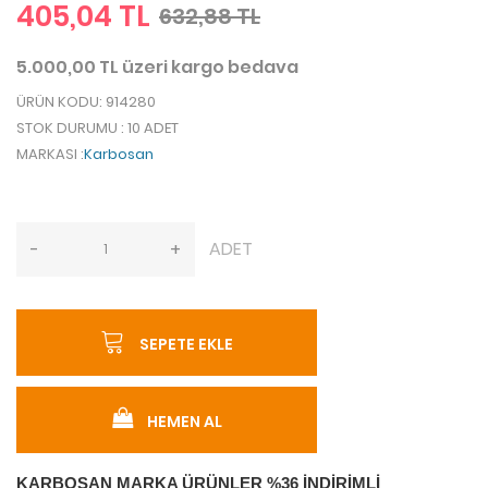
405,04 TL
632,88 TL
5.000,00 TL üzeri kargo bedava
ÜRÜN KODU
: 914280
STOK DURUMU
: 10 ADET
MARKASI
:
Karbosan
ADET
-
+
SEPETE EKLE
HEMEN AL
KARBOSAN MARKA ÜRÜNLER %36 İNDİRİMLİ