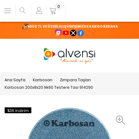
0
5000 TL VE ÜZERİ ALIŞVERİŞİNİZDE KARGO BEDAVA
Ana Sayfa
Karbosan
Zımpara Taşları
Karbosan 200x8x20 Nk60 Testere Tası 914290
%36 İndirim