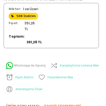
Miktar:
1 ve Üzeri
%36
İndirim
Fiyat:
351,28
TL
Toplam:
351,28 TL
Whatsapp ile Sipariş
Karşılaştırma Listene Ekle
Fiyat Alarmı
Favorilerime Ekle
Arkadaşıma Öner