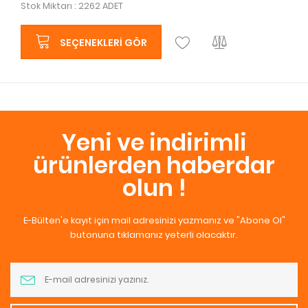
Stok Miktarı : 2262 ADET
SEÇENEKLERI GÖR
Yeni ve indirimli
ürünlerden haberdar
olun !
E-Bülten'e kayıt için mail adresinizi yazmanız ve "Abone Ol"
butonuna tıklamanız yeterli olacaktır.