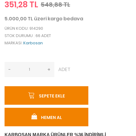
351,28 TL
548,88 TL
5.000,00 TL üzeri kargo bedava
ÜRÜN KODU
: 914290
STOK DURUMU
: 66 ADET
MARKASI
:
Karbosan
ADET
-
+
SEPETE EKLE
HEMEN AL
KARBOSAN MARKA ÜRÜNLER %36 İNDİRİMLİ