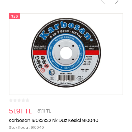
%36
51,91 TL
81,11 TL
Karbosan 180x3x22 Nk Düz Kesici 910040
Stok Kodu : 910040