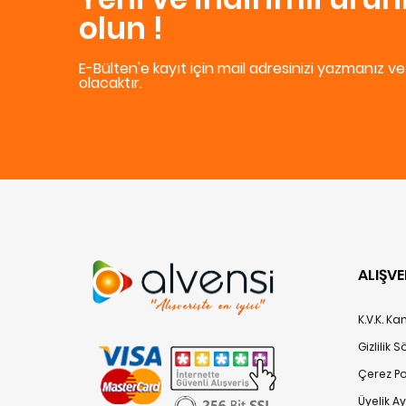
olun !
E-Bülten'e kayıt için mail adresinizi yazmanız v
olacaktır.
ALIŞVE
K.V.K. K
Gizlilik 
Çerez Pol
Üyelik A