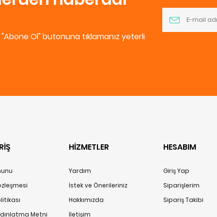
e "Abone Ol" butonuna tıklamanız yeterli
RİŞ
HİZMETLER
HESABIM
anunu
Yardım
Giriş Yap
Sözleşmesi
İstek ve Önerileriniz
Siparişlerim
itikası
Hakkımızda
Sipariş Takibi
ydınlatma Metni
İletişim