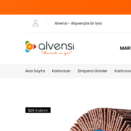
Alvensi - Alışverişte En İyisi
MAR
Ana Sayfa
Karbosan
Zımpara Ürünler
Karbosan
%36 İndirim