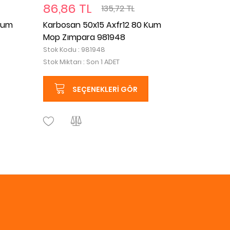
86,86 TL
135,72 TL
Kum
Karbosan 50x15 Axfr12 80 Kum
Mop Zımpara 981948
Stok Kodu : 981948
Stok Miktarı : Son 1 ADET
SEÇENEKLERI GÖR