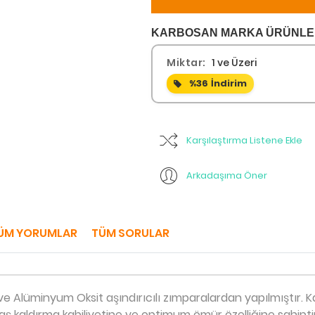
KARBOSAN MARKA ÜRÜNLER 
Miktar:
1 ve Üzeri
%36
İndirim
Karşılaştırma Listene Ekle
Arkadaşıma Öner
ÜM YORUMLAR
TÜM SORULAR
 Alüminyum Oksit aşındırıcılı zımparalardan yapılmıştır. K
aş kaldırma kabiliyetine ve optimum ömür özelliğine sahiptir