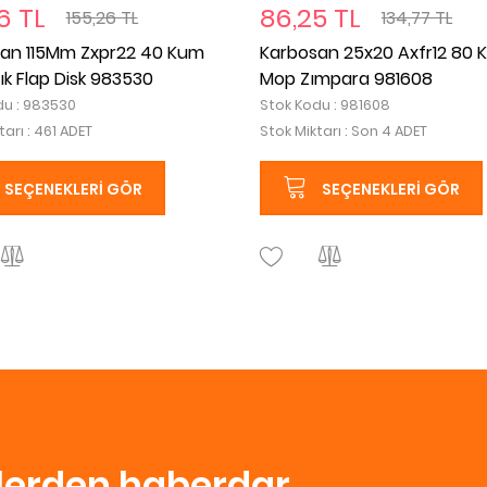
6 TL
86,25 TL
155,26 TL
134,77 TL
an 115Mm Zxpr22 40 Kum
Karbosan 25x20 Axfr12 80 
ık Flap Disk 983530
Mop Zımpara 981608
du : 983530
Stok Kodu : 981608
tarı : 461 ADET
Stok Miktarı : Son 4 ADET
SEÇENEKLERI GÖR
SEÇENEKLERI GÖR
nlerden haberdar