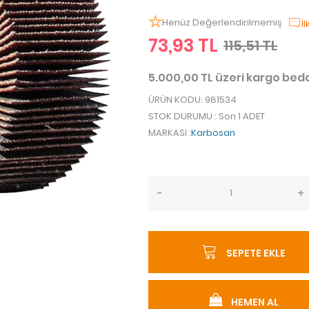
Henüz Değerlendirilmemiş
İ
73,93 TL
115,51 TL
5.000,00 TL üzeri kargo be
ÜRÜN KODU
: 981534
STOK DURUMU
: Son 1 ADET
MARKASI
:
Karbosan
-
+
SEPETE EKLE
HEMEN AL