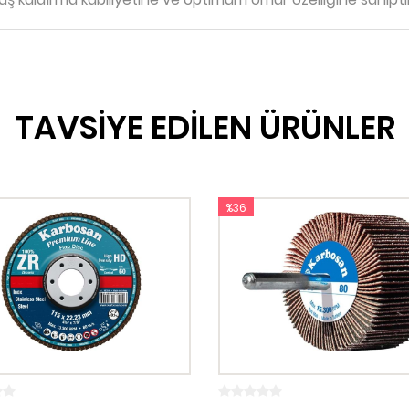
TAVSİYE EDİLEN ÜRÜNLER
%36