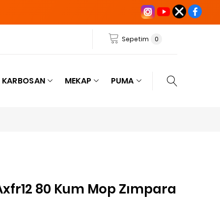
Sepetim
0
KARBOSAN
MEKAP
PUMA
Axfr12 80 Kum Mop Zımpara