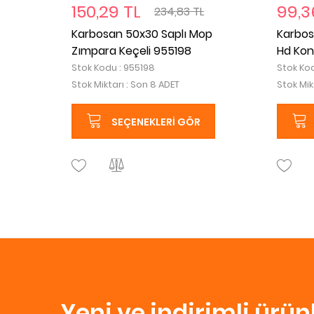
150,29 TL
99,3
234,83 TL
Karbosan 50x30 Saplı Mop
Karbos
Zımpara Keçeli 955198
Hd Kon
Stok Kodu : 955198
Stok Ko
Stok Miktarı : Son 8 ADET
Stok Mik
SEÇENEKLERI GÖR
Yeni ve indirimli ürü