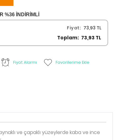
%36 İNDİRİMLİ
Fiyat:
73,93 TL
Toplam:
73,93 TL
Fiyat Alarmı
Favorilerime Ekle
aynaklı ve çapaklı yüzeylerde kaba ve ince
.