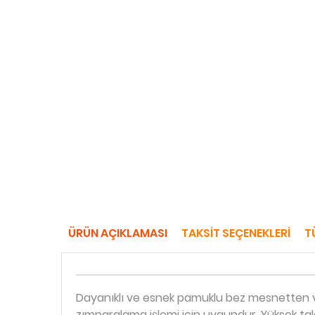
ÜRÜN AÇIKLAMASI
TAKSIT SEÇENEKLERI
T
Dayanıklı ve esnek pamuklu bez mesnetten ve
zımparalama işlemi için uygundur. Yüksek tal