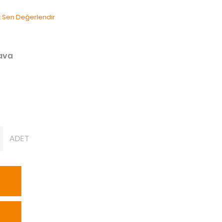
lk Sen Değerlendir
dava
ADET