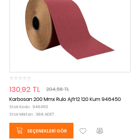
130,92 TL
204,56 TL
Karbosan 200 Mmx Rulo Ajfr12 120 Kum 946450
Stok Kodu : 946450
Stok Miktarı : 388 ADET
SEÇENEKLERI GÖR