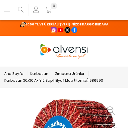
0
5000 TL VE ÜZERİ ALIŞVERİŞİNİZDE KARGO BEDAVA
Ana Sayfa
Karbosan
Zımpara Ürünler
Karbosan 30x30 Axfr12 Saplı Elyaf Mop (Kombi) 986990