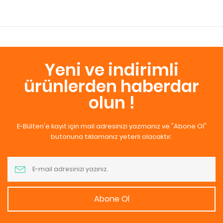
Yeni ve indirimli
ürünlerden haberdar
olun !
E-Bülten'e kayıt için mail adresinizi yazmanız ve "Abone Ol"
butonuna tıklamanız yeterli olacaktır.
Abone Ol