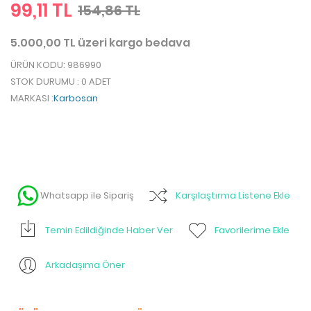
99,11 TL
154,86 TL
5.000,00 TL üzeri kargo bedava
ÜRÜN KODU
: 986990
STOK DURUMU
: 0 ADET
MARKASI
:
Karbosan
Whatsapp ile Sipariş
Karşılaştırma Listene Ekle
Temin Edildiğinde Haber Ver
Favorilerime Ekle
Arkadaşıma Öner