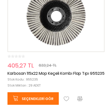
405,27 TL
633,24 TL
Karbosan 115x22 Mop Keçeli Kombı Flap Tıpı 955235
Stok Kodu : 955235
Stok Miktarı : 29 ADET
SEÇENEKLERI GÖR