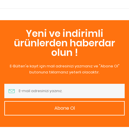
Yeni ve indirimli
ürünlerden haberdar
olun !
E-Bülten'e kayıt için mail adresinizi yazmanız ve "Abone Ol"
butonuna tıklamanız yeterli olacaktır.
Abone Ol