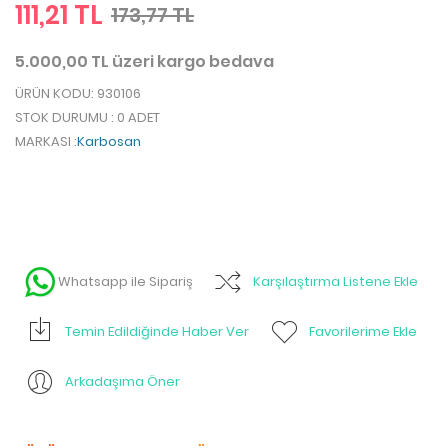
111,21 TL
173,77 TL
5.000,00 TL üzeri kargo bedava
ÜRÜN KODU
: 930106
STOK DURUMU
: 0 ADET
MARKASI
:
Karbosan
Whatsapp ile Sipariş
Karşılaştırma Listene Ekle
Temin Edildiğinde Haber Ver
Favorilerime Ekle
Arkadaşıma Öner