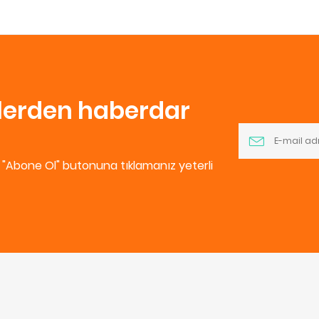
nlerden haberdar
e "Abone Ol" butonuna tıklamanız yeterli