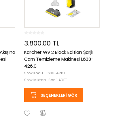
3.800,00 TL
Akışına
Karcher Wv 2 Black Edition Şarjlı
esi
Cam Temizleme Makinesi 1.633-
426.0
Stok Kodu : 1.633-426.0
Stok Miktarı : Son 1 ADET
SEÇENEKLERI GÖR