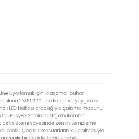
ine uyarlamak için iki aşamalı buhar
 virüslerin* %99,999'una kadar ve yaygın ev
alı LED halkası aracılığıyla çalışma modunu
oktalı EasyFix zemin başlığı mükemmel
rt cırt sistemi sayesinde zemin temizleme
rılabilir. Çeşitli aksesuarların kullanılmasıyla
güvenilir bir şekilde temizlenebilir.