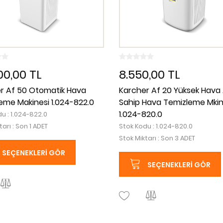
00,00 TL
8.550,00 TL
r Af 50 Otomatik Hava
Karcher Af 20 Yüksek Hava 
eme Makinesi 1.024-822.0
Sahip Hava Temizleme Mkin
1.024-820.0
u : 1.024-822.0
tarı : Son 1 ADET
Stok Kodu : 1.024-820.0
Stok Miktarı : Son 3 ADET
SEÇENEKLERI GÖR
SEÇENEKLERI GÖR