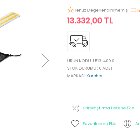
Henüz Değerlendirilmemiş
İ
13.332,00 TL
ÜRÜN KODU
: 1.513-400.0
STOK DURUMU
: 0 ADET
MARKASI
:
Karcher
Karşılaştırma Listene Ekle
Favorilerime Ekle
A