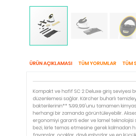
ÜRÜN AÇIKLAMASI
TÜM YORUMLAR
TÜM 
Kompakt ve hafif SC 2 Deluxe giriş seviyesi 
düzenlemesi sağlar. Kärcher buharlı temizleyi
bakterilerinin** %99,99'unu tamamen kimyasa
herhangi bir zamanda görüntüleyebilir. Akse
ergonomiyi garanti eder ve lamel teknolojisi
bezi, kirle temas etmesine gerek kalmadan hızlı 
fayanslar, ocaklar, davlumbazlar ve en küçük boş