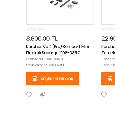
8.800,00 TL
22.8
Karcher Vc 2 (Erp) Kompakt Mini
Karche
Elektrikli Süpürge 1.198-035.0
Temizl
Stok Kodu : 1.198-035.0
Stok Kod
Stok Miktarı : Son 1 ADET
Stok Mik
SEÇENEKLERI GÖR