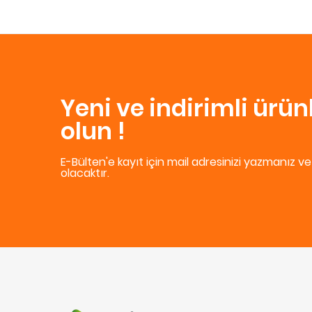
Yeni ve indirimli ürü
olun !
E-Bülten'e kayıt için mail adresinizi yazmanız v
olacaktır.