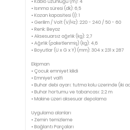
• Kablo uzunluğu (m): 4
• Isınma süresi (dk): 6,5
• Kazan kapasitesi (l): 1
• Gerilim / Volt (V/Hz): 220 - 240 / 50 - 60
• Renk: Beyaz
• Aksesuarsız ağırlık (kg): 2,7
• Ağırlık (paketlenmiş) (kg): 4,6
• Boyutlar (U x G x Y) (mm): 304 x 231 x 287
Ekipman
• Çocuk emniyet kilidi
• Emniyet valfi
• Buhar debi ayarı: tutma kolu üzerinde (iki ad
• Buhar hortumu ve tabancası: 2.2 m
• Makine üzeri aksesuar depolama
Uygulama alanları
• Zemin temizleme
• Bağlantı Parçaları