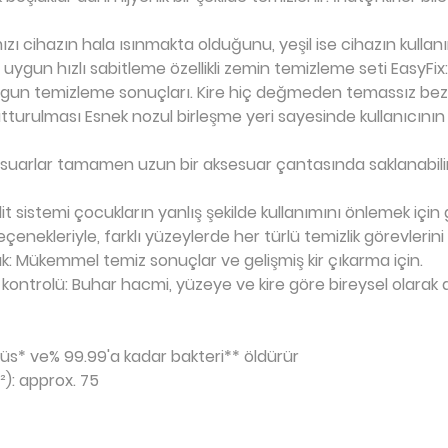
mızı cihazın hala ısınmakta olduğunu, yeşil ise cihazın kulla
uygun hızlı sabitleme özellikli zemin temizleme seti EasyFix:
gun temizleme sonuçları. Kire hiç değmeden temassız bez d
tutturulması Esnek nozul birleşme yeri sayesinde kullanıcı
esuarlar tamamen uzun bir aksesuar çantasında saklanabilir.
it sistemi çocukların yanlış şekilde kullanımını önlemek için
seçenekleriyle, farklı yüzeylerde her türlü temizlik görevlerini 
ak: Mükemmel temiz sonuçlar ve gelişmiş kir çıkarma için.
ontrolü: Buhar hacmi, yüzeye ve kire göre bireysel olarak ay
irüs* ve% 99.99'a kadar bakteri** öldürür
²): approx. 75