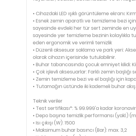
• Cihazdaki LED ışıklı görüntüleme ekranı: Kır
• Esnek zemin aparatlı ve temizleme bezi için 
sayesinde evdeki her tür sert zeminde en uy
sayesinde yer temizleme bezinin kolaylıkla 
eden ergonomik ve verimli temizlik
• Düzenli aksesuar saklama ve park yeri: Aks
olarak cihazın içerisinde tutulabilinir.
• Buhar tabancasında çocuk emniyet kilidi: Kil
• Çok işlevli aksesuarlar: Farklı zemin başlığı 
• Zemin temizleme bezi ve el başlığı için kap
• Tutamağın üstünde iki kademeli buhar akış k
Teknik veriler
• Test sertifikası*: % 99.999'a kadar koronav
• Depo başına temizlik performansı (yakl.) (m
• Isı çıkışı (W): 1500
• Maksimum buhar basıncı (Bar): max. 3,2