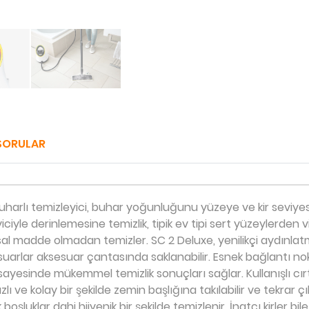
SORULAR
buharlı temizleyici, buhar yoğunluğunu yüzeye ve kir seviyes
ciyle derinlemesine temizlik, tipik ev tipi sert yüzeylerden
l madde olmadan temizler. SC 2 Deluxe, yenilikçi aydınlatm
suarlar aksesuar çantasında saklanabilir. Esnek bağlantı n
 sayesinde mükemmel temizlik sonuçları sağlar. Kullanışlı cı
ve kolay bir şekilde zemin başlığına takılabilir ve tekrar çıka
luklar dahi hijyenik bir şekilde temizlenir. İnatçı kirler bile 