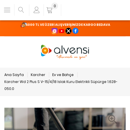
0
5000 TL VE ÜZERİ ALIŞVERİŞİNİZDE KARGO BEDAVA
Ana Sayfa
Karcher
Ev ve Bahçe
Karcher Wd 2 Plus S V-15/4/18 Islak Kuru Elektrikli Süpürge 1.628-
050.0