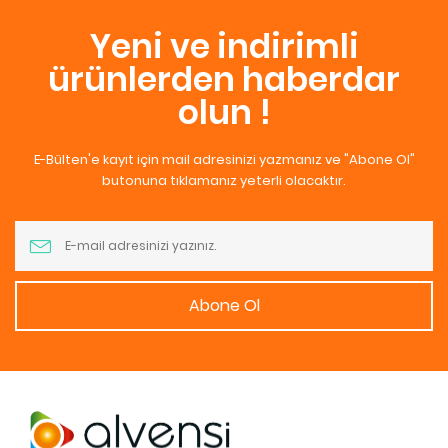
Yeni ve indirimli
ürünlerden haberdar
olun !
E-Bülten'e kayıt için mail adresinizi yazmanız ve "Abone Ol"
butonuna tıklamanız yeterli olacaktır.
Abone Ol