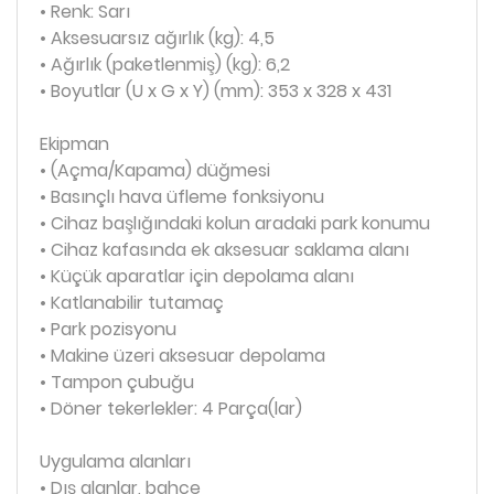
• Renk: Sarı
• Aksesuarsız ağırlık (kg): 4,5
• Ağırlık (paketlenmiş) (kg): 6,2
• Boyutlar (U x G x Y) (mm): 353 x 328 x 431
Ekipman
• (Açma/Kapama) düğmesi
• Basınçlı hava üfleme fonksiyonu
• Cihaz başlığındaki kolun aradaki park konumu
• Cihaz kafasında ek aksesuar saklama alanı
• Küçük aparatlar için depolama alanı
• Katlanabilir tutamaç
• Park pozisyonu
• Makine üzeri aksesuar depolama
• Tampon çubuğu
• Döner tekerlekler: 4 Parça(lar)
Uygulama alanları
• Dış alanlar, bahçe