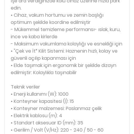
İşe ara verdiğinizde kolu cihaz üzerine hızla park
edin.
• Cihaz, vakum hortumu ve zemin başlığı
optimum şekilde koordine edilmiştir
- Mükemmel temizleme performansı- ıslak, kuru,
ince ve kaba kirlerde
- Maksimum vakumlama kolaylığı ve esnekliği için
• "Çek ve İt“ Kilit Sistemi: Haznenin hızlı, kolay ve
güvenli açılıp kapanması için
• Elde taşımak için ergonomik bir şekilde dizayn
edilmiştir: Kolaylıkla taşınabilir
Teknik veriler
• Enerji kullanımı (W): 1000
• Konteyner kapasitesi (l): 15
• Konteyner malzemesi: Paslanmaz çelik
• Elektrik kablosu (m): 4
• Standart aksesuar ID (mm): 35
• Gerilim / Volt (V/Hz): 220 - 240 / 50 - 60