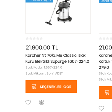
Ücretsiz Kargo
Ücrets
21.800,00 TL
21.0
Karcher Nt 70/2 Me Classic Islak
Karcher
Kuru Elektrikli Süpürge 1.667-224.0
Koltuk
279.0
Stok Kodu : 1.667-224.0
Stok Miktarı : Son 1 ADET
Stok Kod
Stok Mik
SEÇENEKLERI GÖR