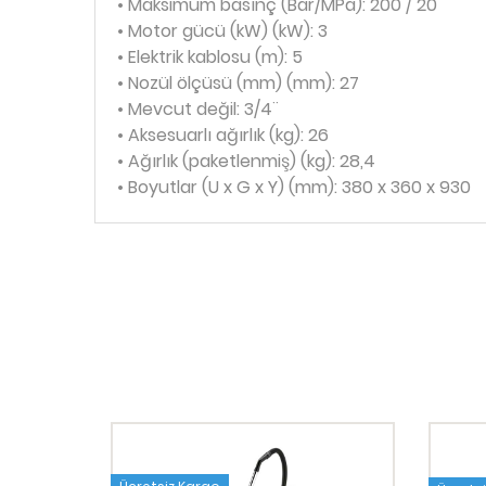
• Maksimum basınç (Bar/MPa): 200 / 20
• Motor gücü (kW) (kW): 3
• Elektrik kablosu (m): 5
• Nozül ölçüsü (mm) (mm): 27
• Mevcut değil: 3/4¨
• Aksesuarlı ağırlık (kg): 26
• Ağırlık (paketlenmiş) (kg): 28,4
• Boyutlar (U x G x Y) (mm): 380 x 360 x 930