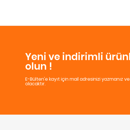
Yeni ve indirimli ürü
olun !
E-Bülten'e kayıt için mail adresinizi yazmanız v
olacaktır.