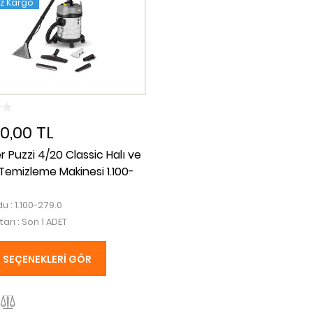
iz Kargo
00,00 TL
 Puzzi 4/20 Classic Halı ve
 Temizleme Makinesi 1.100-
u : 1.100-279.0
tarı : Son 1 ADET
SEÇENEKLERI GÖR