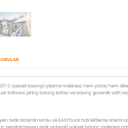
SORULAR
D 5/17 C yüksek basınçlı yıkama makinesi, hem yatay hem d
sesuar bölmesi, pirinç basınç kafası ve basınç güvenlik valfi 
eyen tetik sistemli namlu ve EASY!Lock hızlı kilitleme site
 güç gerektirmeyen tetik sistemli) yüksek basınç makinesi 