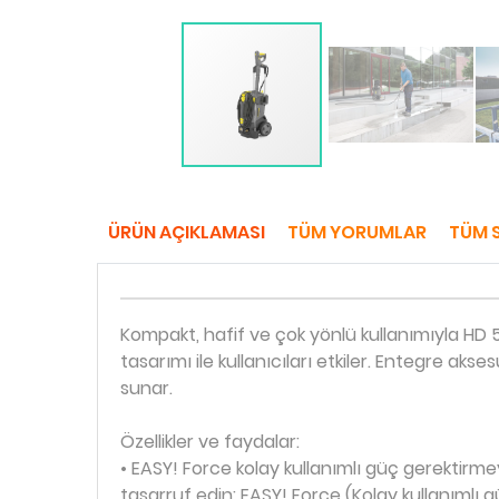
ÜRÜN AÇIKLAMASI
TÜM YORUMLAR
TÜM 
Kompakt, hafif ve çok yönlü kullanımıyla H
tasarımı ile kullanıcıları etkiler. Entegre ak
sunar.
Özellikler ve faydalar:
• EASY! Force kolay kullanımlı güç gerektirm
tasarruf edin: EASY! Force (Kolay kullanımlı