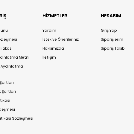
RİŞ
HİZMETLER
HESABIM
anunu
Yardım
Giriş Yap
Sözleşmesi
İstek ve Önerileriniz
Siparişlerim
itikası
Hakkımızda
Sipariş Takibi
ydınlatma Metni
İletişim
n Aydınlatma
Şartları
 Şartları
tikası
zleşmesi
litikası Sözleşmesi