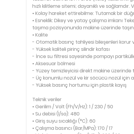
hızlı kilitleme sitemi; dayanıklı ve sağlamdır. 
• Kolay hareket ettirebilme: Tutamak bir düğ
• Esneklik: Dikey ve yatay çalışma imkanı Teke
taşıma pozisyonunda makine üzerinde taşınab
• Kalite
- Otomatik basınç tahliyesi bileşenleri korur
- Yüksek kaliteli pirinç silindir kafası
- İnce su filtresi sayesinde pompayı partiküll
• Aksesuar bölmesi
- Yüzey temizleyicisi direkt makine üzerinde t
- Üç konumlu nozül ve kir söcücü nozül için 
- Yüksek basınç hortumu için plastik kayış
Teknik veriler
• Gerilim / Volt (Fh/V/Hz): 1 / 230 / 50
• Su debisi (l/sa): 480
• Giriş suyu sıcaklığı (°C): 60
• Çalışma basıncı (Bar/MPa): 170 / 17