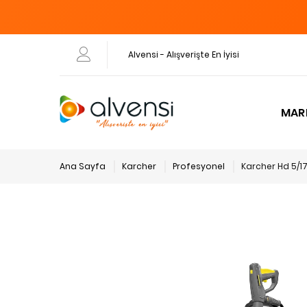
Alvensi - Alışverişte En İyisi
MAR
Ana Sayfa
Karcher
Profesyonel
Karcher Hd 5/17