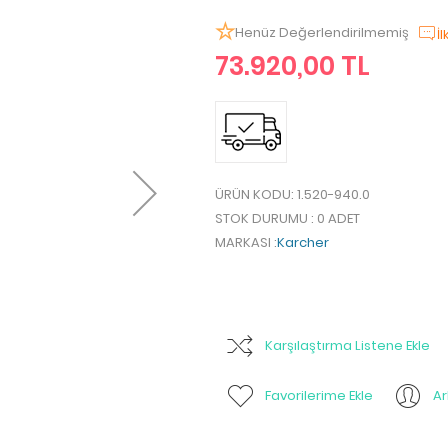
Henüz Değerlendirilmemiş
İ
73.920,00 TL
ÜRÜN KODU
: 1.520-940.0
STOK DURUMU
: 0 ADET
MARKASI
:
Karcher
Karşılaştırma Listene Ekle
Favorilerime Ekle
A