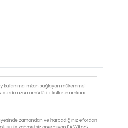
ikey kullanıma imkan sağlayan mükemmel
sayesinde uzun ömürlü bir kullanım imkanı
mi sayesinde zamandan ve harcadığınız efordan
namlusu ile zahmetsiz operasyon EASY!Lock