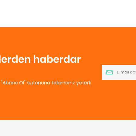
nlerden haberdar
e "Abone Ol" butonuna tıklamanız yeterli