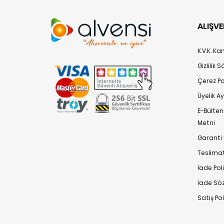
ALIŞVE
K.V.K. K
Gizlilik 
Çerez Pol
Üyelik A
E-Bülte
Metni
Garanti 
Teslimat
İade Poli
İade Sö
Satış Po