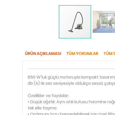
ÜRÜN AÇIKLAMASI
TÜM YORUMLAR
TÜM 
850 W’luk güçlü motoruyla kompakt tasarımlı 
db (A) lık ses seviyesiyle oldukça sessiz çalı
Özellikler ve faydalar:
• Düşük ağırlık: Aynı atık kutusu hacmine ra
tek elle taşıma
• Optimum tozu hapsedebilmek için özel filtre