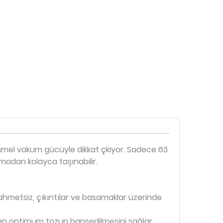
kemmel vakum gücüyle dikkat çkiyor. Sadece 63
ormadan kolayca taşınabilir.
ahmetsiz, çıkıntılar ve basamaklar üzerinde
veren optimum tozun hapsedilmesini sağlar.