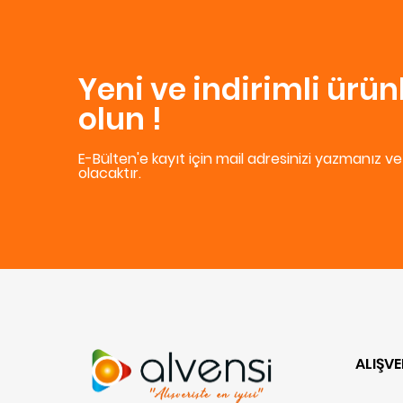
Yeni ve indirimli ürü
olun !
E-Bülten'e kayıt için mail adresinizi yazmanız v
olacaktır.
ALIŞVE