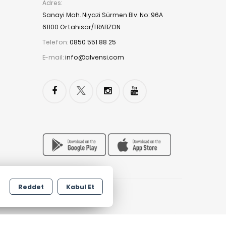
Adres:
Sanayi Mah. Niyazi Sürmen Blv. No: 96A
61100 Ortahisar/TRABZON
Telefon:
0850 551 88 25
E-mail:
info@alvensi.com
Reddet
Kabul Et