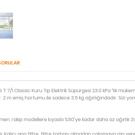
SORULAR
T 7/1 Classic Kuru Tip Elektrik Süpürgesi 23.0 kPa ‘lık mü
şır. 2 m emiş hortumu ile sadece 3.5 kg ağırlığındadır. Sizi y
ğmen, rakip modellere kıyasla %50'ye kadar daha az ağırlık Z
: Kalıcı ana filtre, filtre torbası olmadan çalışmaya izin 