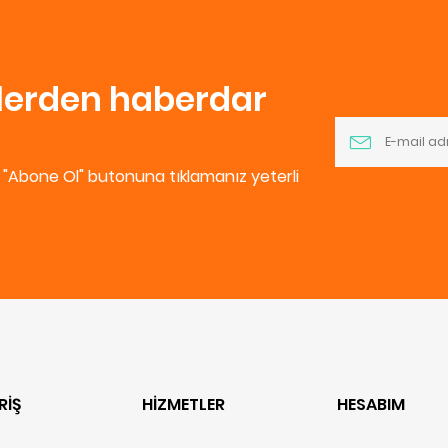
nlerden haberdar
e "Abone Ol" butonuna tıklamanız yeterli
RİŞ
HİZMETLER
HESABIM