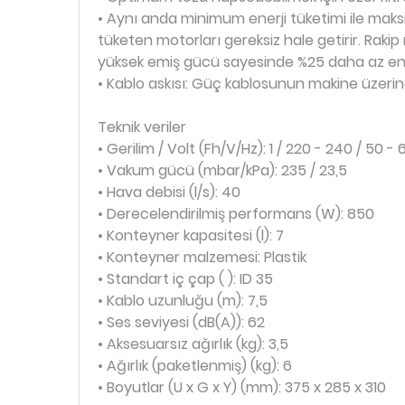
• Aynı anda minimum enerji tüketimi ile ma
tüketen motorları gereksiz hale getirir. Raki
yüksek emiş gücü sayesinde %25 daha az en
• Kablo askısı: Güç kablosunun makine üzerine 
Teknik veriler
• Gerilim / Volt (Fh/V/Hz): 1 / 220 - 240 / 50 - 
• Vakum gücü (mbar/kPa): 235 / 23,5
• Hava debisi (l/s): 40
• Derecelendirilmiş performans (W): 850
• Konteyner kapasitesi (l): 7
• Konteyner malzemesi: Plastik
• Standart iç çap ( ): ID 35
• Kablo uzunluğu (m): 7,5
• Ses seviyesi (dB(A)): 62
• Aksesuarsız ağırlık (kg): 3,5
• Ağırlık (paketlenmiş) (kg): 6
• Boyutlar (U x G x Y) (mm): 375 x 285 x 310