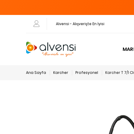
Alvensi - Alışverişte En İyisi
MAR
Ana Sayfa
Karcher
Profesyonel
Karcher T 7/1 Cl