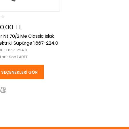
00,00 TL
 Nt 70/2 Me Classic Islak
ektrikli Süpürge 1.667-224.0
u : 1.667-224.0
tarı : Son 1 ADET
SEÇENEKLERI GÖR