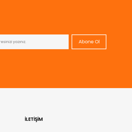
Abone Ol
İLETIŞIM