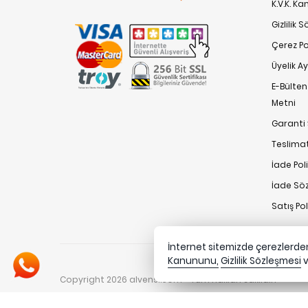
K.V.K. K
Gizlilik 
Çerez Pol
Üyelik A
E-Bülte
Metni
Garanti 
Teslimat
İade Poli
İade Sö
Satış Po
İnternet sitemizde çerezlerden 
Kanununu,
Gizlilik Sözleşmesi
Copyright 2026 alvensi.com - Tüm hakları saklıdır.