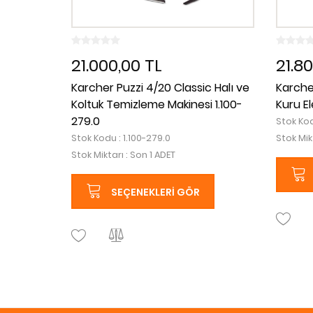
21.000,00 TL
21.8
Karcher Puzzi 4/20 Classic Halı ve
Karcher
Koltuk Temizleme Makinesi 1.100-
Kuru El
279.0
Stok Kod
Stok Kodu : 1.100-279.0
Stok Mik
Stok Miktarı : Son 1 ADET
SEÇENEKLERI GÖR