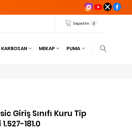
Sepetim
0
KARBOSAN
MEKAP
PUMA
ic Giriş Sınıfı Kuru Tip
 1.527-181.0