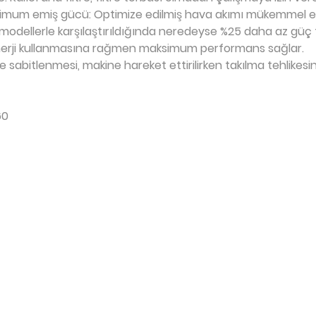
ksimum emiş gücü: Optimize edilmiş hava akımı mükemmel em
p modellerle karşılaştırıldığında neredeyse %25 daha az güç 
erji kullanmasına rağmen maksimum performans sağlar.
sabitlenmesi, makine hareket ettirilirken takılma tehlikesini
60