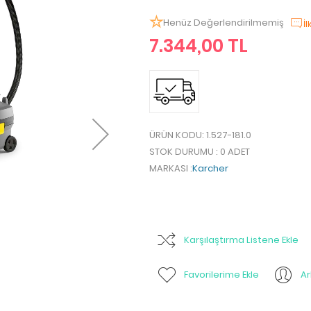
Henüz Değerlendirilmemiş
İ
7.344,00 TL
ÜRÜN KODU
: 1.527-181.0
STOK DURUMU
: 0 ADET
MARKASI
:
Karcher
Karşılaştırma Listene Ekle
Favorilerime Ekle
A