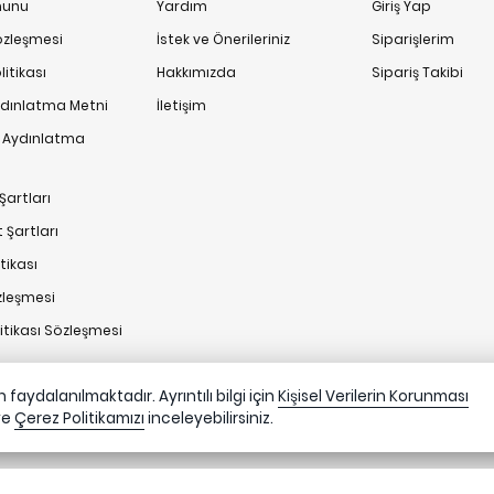
anunu
Yardım
Giriş Yap
Sözleşmesi
İstek ve Önerileriniz
Siparişlerim
itikası
Hakkımızda
Sipariş Takibi
ydınlatma Metni
İletişim
n Aydınlatma
Şartları
 Şartları
tikası
zleşmesi
litikası Sözleşmesi
faydalanılmaktadır. Ayrıntılı bilgi için
Kişisel Verilerin Korunması
ve
Çerez Politikamızı
inceleyebilirsiniz.