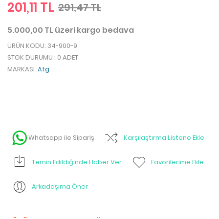
201,11 TL
291,47 TL
5.000,00 TL üzeri kargo bedava
ÜRÜN KODU
: 34-900-9
STOK DURUMU
: 0 ADET
MARKASI
:
Atg
Whatsapp ile Sipariş
Karşılaştırma Listene Ekle
Temin Edildiğinde Haber Ver
Favorilerime Ekle
Arkadaşıma Öner