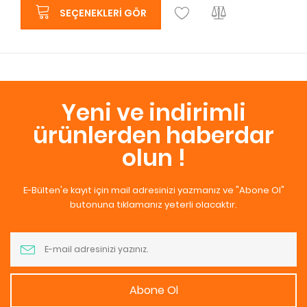
SEÇENEKLERI GÖR
Yeni ve indirimli
ürünlerden haberdar
olun !
E-Bülten'e kayıt için mail adresinizi yazmanız ve "Abone Ol"
butonuna tıklamanız yeterli olacaktır.
Abone Ol