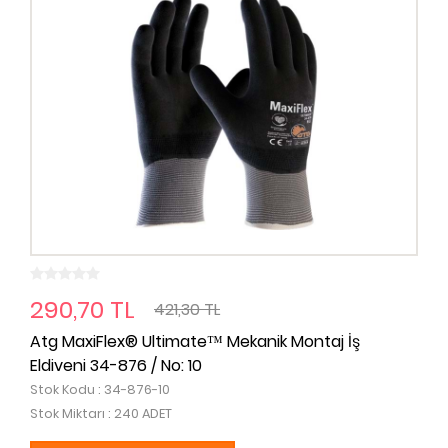
290,70 TL
421,30 TL
Atg MaxiFlex® Ultimate™ Mekanik Montaj İş
Eldiveni 34-876 / No: 10
Stok Kodu : 34-876-10
Stok Miktarı : 240 ADET