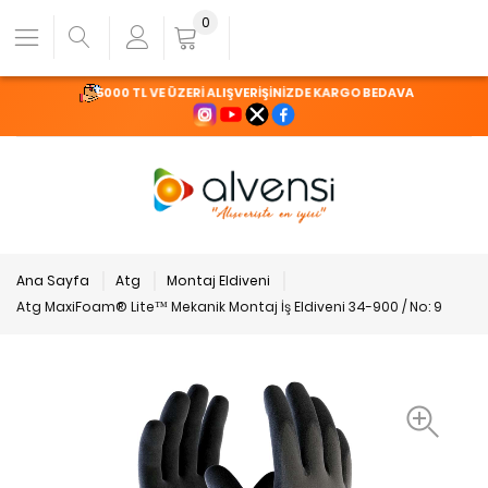
0
5000 TL VE ÜZERİ ALIŞVERİŞİNİZDE KARGO BEDAVA
Ana Sayfa
Atg
Montaj Eldiveni
Atg MaxiFoam® Lite™ Mekanik Montaj İş Eldiveni 34-900 / No: 9