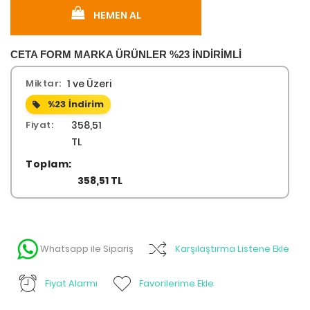
HEMEN AL
CETA FORM MARKA ÜRÜNLER %23 İNDİRİMLİ
Miktar:
1 ve Üzeri
%23
İndirim
Fiyat:
358,51
TL
Toplam:
358,51 TL
Whatsapp ile Sipariş
Karşılaştırma Listene Ekle
Fiyat Alarmı
Favorilerime Ekle