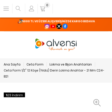
0
5000 TL VE ÜZERİ ALIŞVERİŞİNİZDE KARGO BEDAVA
Ana Sayfa
Ceta Form
Lokma ve Bijon Anahtarları
Ceta Form 1/2" 12 Köşe (Yıldız) Derin Lokma Anahtar - 21 Mm C24-
B21
%23 İndirim