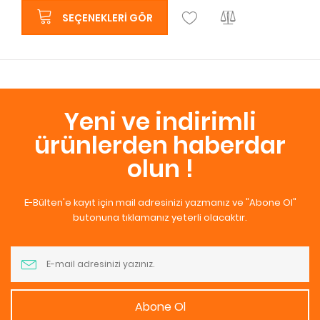
SEÇENEKLERI GÖR
Yeni ve indirimli
ürünlerden haberdar
olun !
E-Bülten'e kayıt için mail adresinizi yazmanız ve "Abone Ol"
butonuna tıklamanız yeterli olacaktır.
Abone Ol