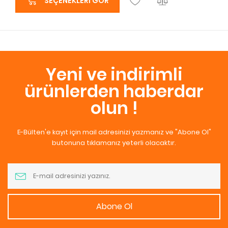
SEÇENEKLERI GÖR
Yeni ve indirimli
ürünlerden haberdar
olun !
E-Bülten'e kayıt için mail adresinizi yazmanız ve "Abone Ol"
butonuna tıklamanız yeterli olacaktır.
Abone Ol