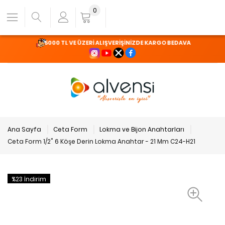
0
5000 TL VE ÜZERİ ALIŞVERİŞİNİZDE KARGO BEDAVA
Ana Sayfa
Ceta Form
Lokma ve Bijon Anahtarları
Ceta Form 1/2" 6 Köşe Derin Lokma Anahtar - 21 Mm C24-H21
%23 İndirim