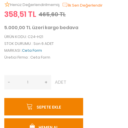
Henüz Değerlendirilmemiş
İlk Sen Değerlendir
358,51 TL
465,60 TL
5.000,00 TL üzeri kargo bedava
ÜRÜN KODU
: C24-H21
STOK DURUMU
: Son 6 ADET
MARKASI
:
Ceta Form
Üretici Firma
: Ceta Form
ADET
-
+
SEPETE EKLE
HEMEN AL