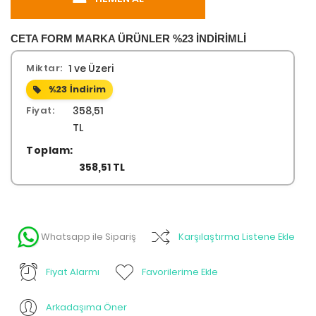
CETA FORM MARKA ÜRÜNLER %23 İNDİRİMLİ
Miktar:
1 ve Üzeri
%23
İndirim
Fiyat:
358,51
TL
Toplam:
358,51 TL
Whatsapp ile Sipariş
Karşılaştırma Listene Ekle
Fiyat Alarmı
Favorilerime Ekle
Arkadaşıma Öner