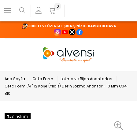
0
5000 TL VE ÜZERİ ALIŞVERİŞİNİZDE KARGO BEDAVA
Ana Sayfa
Ceta Form
Lokma ve Bijon Anahtarları
Ceta Form 1/4" 12 Köşe (Yıldız) Derin Lokma Anahtar - 10 Mm C04-
B10
%23 İndirim